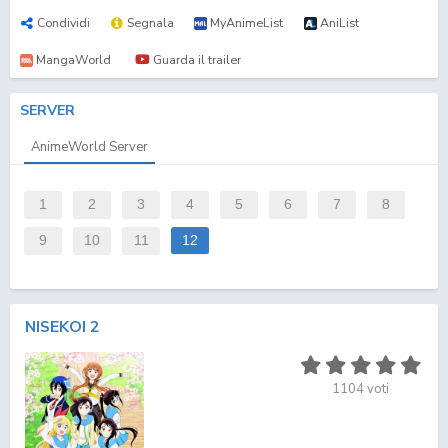
Condividi
Segnala
MyAnimeList
AniList
MangaWorld
Guarda il trailer
SERVER
AnimeWorld Server
1
2
3
4
5
6
7
8
9
10
11
12
NISEKOI 2
1104
voti