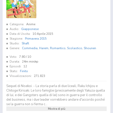
Categoria:
Anime
Audio:
Giapponese
Data di Uscita:
10 Aprile 2015
Stagione:
Primavera 2015
Studio:
Shaft
Genere:
Commedia
,
Harem
,
Romantico
,
Scolastico
,
Shounen
Voto:
7.80
/ 10
Durata:
24m min/ep
Episodi:
12
Stato:
Finito
Visualizzazioni:
271.823
Sequel di Nisekoi. - La storia parla di due liceali, Raku Ichijou e
Chitoge Kirisaki. Le loro famiglie (precisamente degli Yakuza quella
di lui, e dei Gangsters quella di lei) sono in guerra per il controllo
del business, ma i due leader vorrebbero andare d'accordo poiché
se la guerra non si ferma c...
Mostra di più