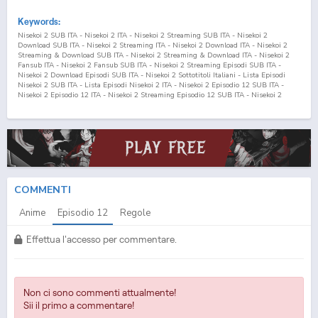
Keywords:
Nisekoi 2 SUB ITA - Nisekoi 2 ITA - Nisekoi 2 Streaming SUB ITA - Nisekoi 2
Download SUB ITA - Nisekoi 2 Streaming ITA - Nisekoi 2 Download ITA - Nisekoi 2
Streaming & Download SUB ITA - Nisekoi 2 Streaming & Download ITA - Nisekoi 2
Fansub ITA - Nisekoi 2 Fansub SUB ITA - Nisekoi 2 Streaming Episodi SUB ITA -
Nisekoi 2 Download Episodi SUB ITA - Nisekoi 2 Sottotitoli Italiani - Lista Episodi
Nisekoi 2 SUB ITA - Lista Episodi Nisekoi 2 ITA - Nisekoi 2 Episodio
12
SUB ITA -
Nisekoi 2 Episodio
12
ITA - Nisekoi 2 Streaming Episodio
12
SUB ITA - Nisekoi 2
Streaming Episodio
12
ITA - Nisekoi 2 Download Episodio
12
SUB ITA - Nisekoi 2
Download Episodio
12
ITA Nisekoi: False Love 2 SUB ITA - Nisekoi: False Love 2 ITA -
Nisekoi: False Love 2 Streaming SUB ITA - Nisekoi: False Love 2 Download SUB ITA -
Nisekoi: False Love 2 Streaming ITA - Nisekoi: False Love 2 Download ITA - Nisekoi:
False Love 2 Streaming & Download SUB ITA - Nisekoi: False Love 2 Streaming &
Download ITA - Nisekoi: False Love 2 Fansub ITA - Nisekoi: False Love 2 Fansub SUB
ITA - Nisekoi: False Love 2 Streaming Episodi SUB ITA - Nisekoi: False Love 2
Download Episodi SUB ITA - Nisekoi: False Love 2 Sottotitoli Italiani - Lista Episodi
Nisekoi: False Love 2 SUB ITA - Lista Episodi Nisekoi: False Love 2 ITA - Nisekoi:
COMMENTI
False Love 2 Episodio
12
SUB ITA - Nisekoi: False Love 2 Episodio
12
ITA - Nisekoi:
False Love 2 Streaming Episodio
12
SUB ITA - Nisekoi: False Love 2 Streaming
Anime
Episodio
12
Regole
Episodio
12
ITA - Nisekoi: False Love 2 Download Episodio
12
SUB ITA - Nisekoi:
False Love 2 Download Episodio
12
ITA
Effettua l'accesso per commentare.
Non ci sono commenti attualmente!
Sii il primo a commentare!