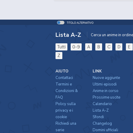
TITOLO ALTERNATIVO
Lista A-Z
Cerca un anime in ordine 
Tutti
0-9
A
B
C
D
E
Z
AIUTO
LINK
Contattaci
Nuove aggiunte
Termini e
Ultimi episodi
Condizioni &
Anime in corso
FAQ
Prossime uscite
Policy sulla
Calendario
privacy e i
Lista A-Z
cookie
Sfondi
Richiedi una
Changelog
serie
Domini ufficiali