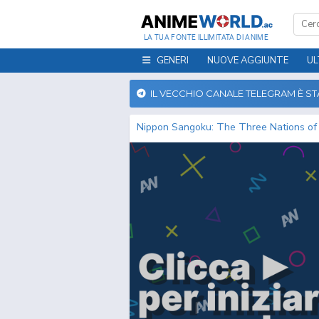
LA TUA FONTE ILLIMITATA DI ANIME
GENERI
NUOVE AGGIUNTE
UL
IL VECCHIO CANALE TELEGRAM È S
Nippon Sangoku: The Three Nations of 