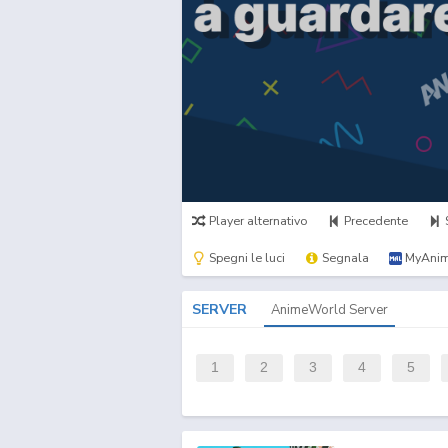
Player alternativo
Precedente
Spegni le luci
Segnala
MyAnim
SERVER
AnimeWorld Server
1
2
3
4
5