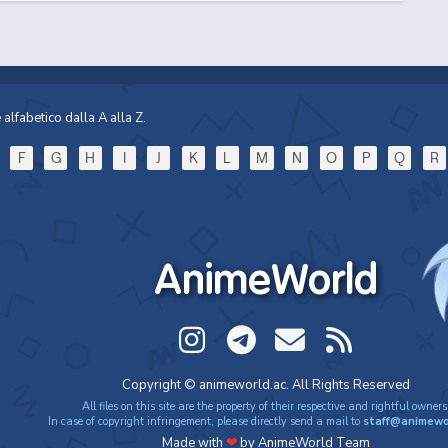
alfabetico dalla A alla Z.
F
G
H
I
J
K
L
M
N
O
P
Q
R
AnimeWorld
Copyright © animeworld.ac. All Rights Reserved
All files on this site are the property of their respective and rightful owners
In case of copyright infringement, please directly send a mail to
staff@animewo
Made with
❤
by AnimeWorld Team