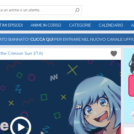
TIMI EPISODI
ANIME IN CORSO
CATEGORIE
CALENDARIO
A
TATO BANNATO!
CLICCA QUI
PER ENTRARE NEL NUOVO CANALE UFFIC
the Crimson Sun (ITA)