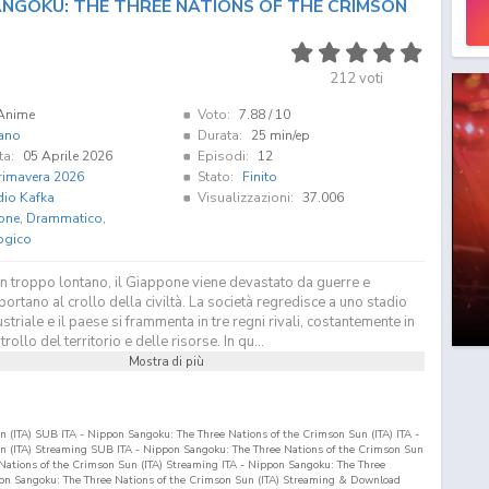
ANGOKU: THE THREE NATIONS OF THE CRIMSON
212
voti
Anime
Voto:
7.88
/ 10
iano
Durata:
25 min/ep
ta:
05 Aprile 2026
Episodi:
12
rimavera 2026
Stato:
Finito
dio Kafka
Visualizzazioni:
37.006
one
,
Drammatico
,
ogico
on troppo lontano, il Giappone viene devastato da guerre e
portano al crollo della civiltà. La società regredisce a uno stadio
striale e il paese si frammenta in tre regni rivali, costantemente in
trollo del territorio e delle risorse. In qu...
Mostra di più
 (ITA) SUB ITA - Nippon Sangoku: The Three Nations of the Crimson Sun (ITA) ITA -
n (ITA) Streaming SUB ITA - Nippon Sangoku: The Three Nations of the Crimson Sun
Nations of the Crimson Sun (ITA) Streaming ITA - Nippon Sangoku: The Three
pon Sangoku: The Three Nations of the Crimson Sun (ITA) Streaming & Download