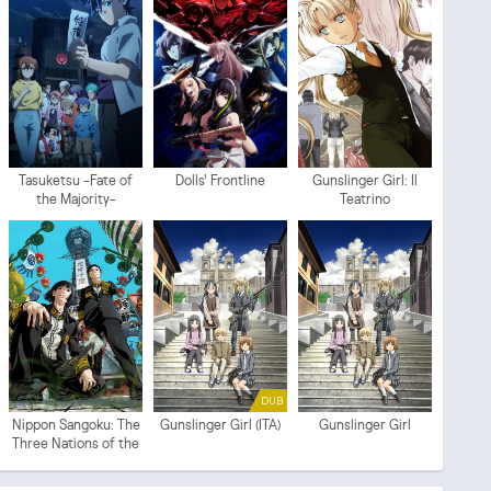
Tasuketsu -Fate of
Dolls' Frontline
Gunslinger Girl: Il
the Majority-
Teatrino
DUB
Nippon Sangoku: The
Gunslinger Girl (ITA)
Gunslinger Girl
Three Nations of the
Crimson Sun