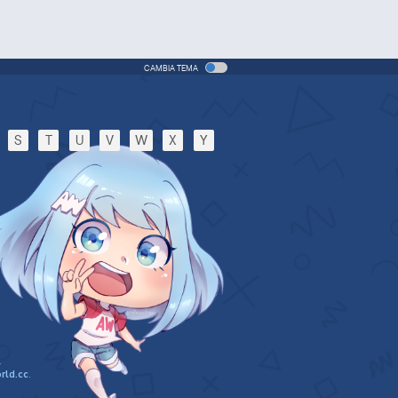
CAMBIA TEMA
S
T
U
V
W
X
Y
.
rld.cc
.