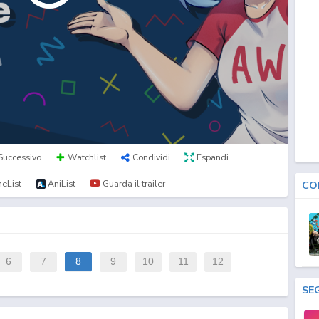
Successivo
Watchlist
Condividi
Espandi
eList
AniList
Guarda il trailer
CO
6
7
8
9
10
11
12
SE