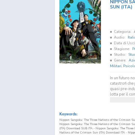
NIPPON S
SUN (ITA)
Categoria:
Audio:
Ital
Data di Usci
Stagione:
P
Studio:
Stu
Genere:
Azi
Militari
,
Psicol
In un futuro n
catastrofi che 
quasi pre-indu
lotta per il con
Keywords:
Nippon Sangoku: The Three Nations of the Crimson Sun
Nippon Sangoku: The Three Nations of the Crimson Su
(ITA) Download SUB ITA - Nippon Sangoku: The Three 
Nations of the Crimson Sun (ITA) Download ITA - Nip