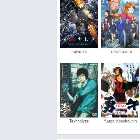
Inuyashiki
Trillion Game
Texhnolyze
Yuugo: Koushounin