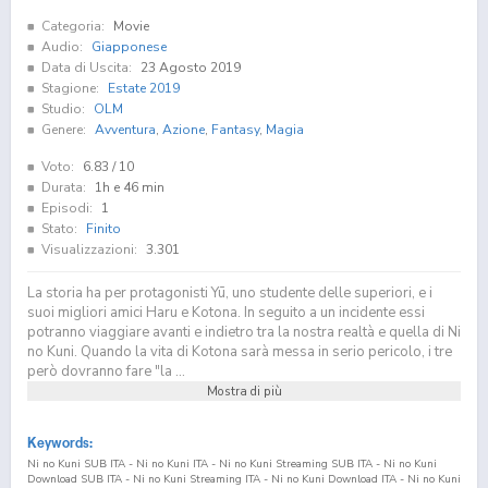
Categoria:
Movie
Audio:
Giapponese
Data di Uscita:
23 Agosto 2019
Stagione:
Estate 2019
Studio:
OLM
Genere:
Avventura
,
Azione
,
Fantasy
,
Magia
Voto:
6.83
/ 10
Durata:
1h e 46 min
Episodi:
1
Stato:
Finito
Visualizzazioni:
3.301
La storia ha per protagonisti Yū, uno studente delle superiori, e i
suoi migliori amici Haru e Kotona. In seguito a un incidente essi
potranno viaggiare avanti e indietro tra la nostra realtà e quella di Ni
no Kuni. Quando la vita di Kotona sarà messa in serio pericolo, i tre
però dovranno fare "la ...
Mostra di più
Keywords:
Ni no Kuni SUB ITA - Ni no Kuni ITA - Ni no Kuni Streaming SUB ITA - Ni no Kuni
Download SUB ITA - Ni no Kuni Streaming ITA - Ni no Kuni Download ITA - Ni no Kuni