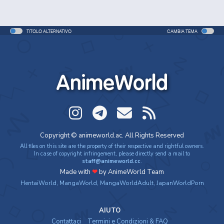
TITOLO ALTERNATIVO
CAMBIA TEMA
AnimeWorld
Copyright © animeworld.ac. All Rights Reserved
All files on this site are the property of their respective and rightful owners.
In case of copyright infringement, please directly send a mail to
staff@animeworld.cc
.
Made with
❤
by AnimeWorld Team
HentaiWorld
,
MangaWorld
,
MangaWorldAdult
,
JapanWorldPorn
AIUTO
Contattaci
Termini e Condizioni & FAQ