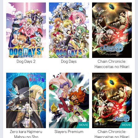
Dog Days 2
Dog Days
Chain Chronicle:
Haecceitas no Hikari
MOVIE
MOVIE
Zero kara Hajimeru
Slayers Premium
Chain Chronicle:
Mahou no Sho
Haecceitas no Hikari