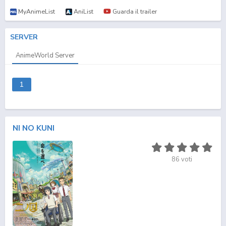
MyAnimeList
AniList
Guarda il trailer
SERVER
AnimeWorld Server
1
NI NO KUNI
86
voti