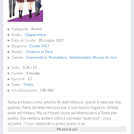
Categoria:
Anime
Audio:
Giapponese
Data di Uscita:
05 Luglio 2017
Stagione:
Estate 2017
Studio:
Creators in Pack
Genere:
Drammatico
,
Romantico
,
Sentimentale
,
Shoujo Ai
,
Yuri
Voto:
6.35
/ 10
Durata:
9 min/ep
Episodi:
12
Stato:
Finito
Visualizzazioni:
195.062
Yuma e Hotaru sono amiche fin dall'infanzia, quindi è naturale che,
quando Yuma diventa nervosa per il suo nuovo ragazzo, chieda
aiuto ad Hotaru. Ma se Hotaru inizia ad interessarsi a Yuma per
quello che sembra andare oltre il normale "esercizio", cosa
accadrà...? Con i fidanzati in primo piano e un...
Mostra di più