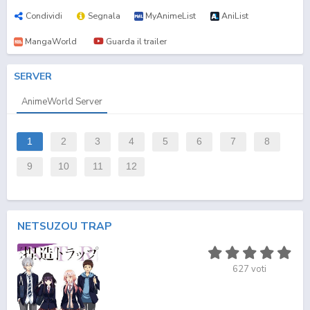
Condividi
Segnala
MyAnimeList
AniList
MangaWorld
Guarda il trailer
SERVER
AnimeWorld Server
1
2
3
4
5
6
7
8
9
10
11
12
NETSUZOU TRAP
627
voti