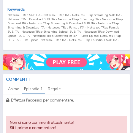
Keywords:
Netsuzou TRap SUB ITA - Netsuzou TRap ITA - Netsuzou TRap Streaming SUB ITA -
Netsuzou TRap Download SUB ITA - Netsuzou TRap Streaming ITA - Netsuzou TRap
Download ITA - Netsuzou TRap Streaming & Download SUB ITA - Netsuzou TRap
Streaming & Download ITA - Netsuzou TRap Fansub ITA - Netsuzou TRap Fansub
SUB ITA - Netsuzou TRap Streaming Episodi SUB ITA - Netsuzou TRap Download
Episodi SUB ITA - Netsuzou TRap Sottotitoli Italiani - Lista Episodi Netsuzou TRap
SUB ITA - Lista Episodi Netsuzou TRap ITA - Netsuzou TRap Episodio
1
SUB ITA -
Netsuzou TRap Episodio
1
ITA - Netsuzou TRap Streaming Episodio
1
SUB ITA -
Netsuzou TRap Streaming Episodio
1
ITA - Netsuzou TRap Download Episodio
1
SUB
ITA - Netsuzou TRap Download Episodio
1
ITA Netsuzou Trap -NTR- SUB ITA -
Netsuzou Trap -NTR- ITA - Netsuzou Trap -NTR- Streaming SUB ITA - Netsuzou Trap -
NTR- Download SUB ITA - Netsuzou Trap -NTR- Streaming ITA - Netsuzou Trap -NTR-
Download ITA - Netsuzou Trap -NTR- Streaming & Download SUB ITA - Netsuzou Trap
-NTR- Streaming & Download ITA - Netsuzou Trap -NTR- Fansub ITA - Netsuzou Trap
-NTR- Fansub SUB ITA - Netsuzou Trap -NTR- Streaming Episodi SUB ITA - Netsuzou
Trap -NTR- Download Episodi SUB ITA - Netsuzou Trap -NTR- Sottotitoli Italiani -
COMMENTI
Lista Episodi Netsuzou Trap -NTR- SUB ITA - Lista Episodi Netsuzou Trap -NTR- ITA -
Netsuzou Trap -NTR- Episodio
1
SUB ITA - Netsuzou Trap -NTR- Episodio
1
ITA -
Anime
Episodio
1
Regole
Netsuzou Trap -NTR- Streaming Episodio
1
SUB ITA - Netsuzou Trap -NTR- Streaming
Episodio
1
ITA - Netsuzou Trap -NTR- Download Episodio
1
SUB ITA - Netsuzou Trap -
NTR- Download Episodio
1
ITA
Effettua l'accesso per commentare.
Non ci sono commenti attualmente!
Sii il primo a commentare!