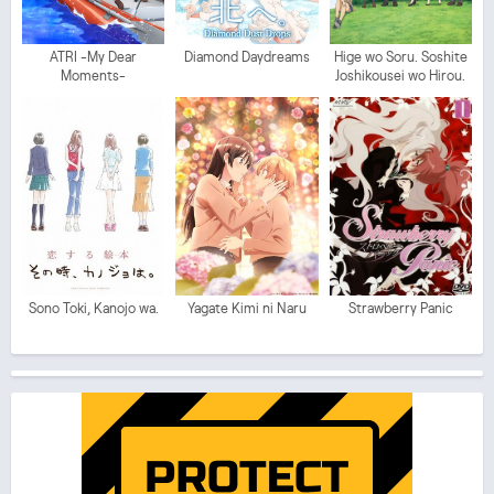
ATRI -My Dear
Diamond Daydreams
Hige wo Soru. Soshite
Moments-
Joshikousei wo Hirou.
Sono Toki, Kanojo wa.
Yagate Kimi ni Naru
Strawberry Panic