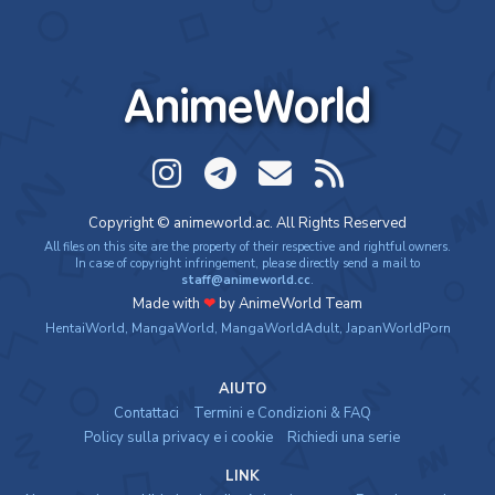
AnimeWorld
Copyright © animeworld.ac. All Rights Reserved
All files on this site are the property of their respective and rightful owners.
In case of copyright infringement, please directly send a mail to
staff@animeworld.cc
.
Made with
❤
by AnimeWorld Team
HentaiWorld
,
MangaWorld
,
MangaWorldAdult
,
JapanWorldPorn
AIUTO
Contattaci
Termini e Condizioni & FAQ
Policy sulla privacy e i cookie
Richiedi una serie
LINK