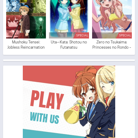
SPECIAL
SPECIAL
Mushoku Tensei:
Uta∽Kata: Shotou no
Zero no Tsukaima:
Jobless Reincarnation
Futanatsu
Princesses no Rondo -
Yuuwaku no Sunahama