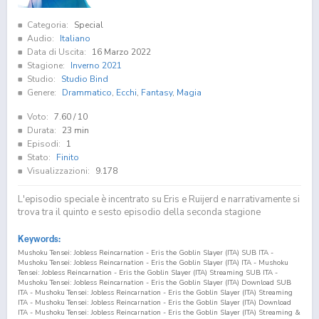
Categoria:
Special
Audio:
Italiano
Data di Uscita:
16 Marzo 2022
Stagione:
Inverno 2021
Studio:
Studio Bind
Genere:
Drammatico
,
Ecchi
,
Fantasy
,
Magia
Voto:
7.60
/ 10
Durata:
23 min
Episodi:
1
Stato:
Finito
Visualizzazioni:
9.178
L'episodio speciale è incentrato su Eris e Ruijerd e narrativamente si
trova tra il quinto e sesto episodio della seconda stagione
Keywords:
Mushoku Tensei: Jobless Reincarnation - Eris the Goblin Slayer (ITA) SUB ITA -
Mushoku Tensei: Jobless Reincarnation - Eris the Goblin Slayer (ITA) ITA - Mushoku
Tensei: Jobless Reincarnation - Eris the Goblin Slayer (ITA) Streaming SUB ITA -
Mushoku Tensei: Jobless Reincarnation - Eris the Goblin Slayer (ITA) Download SUB
ITA - Mushoku Tensei: Jobless Reincarnation - Eris the Goblin Slayer (ITA) Streaming
ITA - Mushoku Tensei: Jobless Reincarnation - Eris the Goblin Slayer (ITA) Download
ITA - Mushoku Tensei: Jobless Reincarnation - Eris the Goblin Slayer (ITA) Streaming &