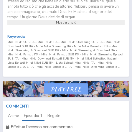
stesso ed isolato che tiene un diario sul suo cellulare nel quale
annota tutto ciò che gli accade attorno. Yukiteru pensa di avere un
amico immaginario, chiamato Deus Ex Machina, il signore del
tempo. Un giorno Deus decide di organ...
Mostra di più
Keywords:
Mirai Nikki SUB ITA - Mirai Nikki ITA - Mirai Nikki Streaming SUB ITA - Mirai Nikki
Download SUB ITA - Mirai Nikki Streaming ITA - Mirai Nikki Download ITA - Mirai
Nikki Streaming & Download SUB ITA - Mirai Nikki Streaming & Download ITA -
Mirai Nikki Fansub ITA - Mirai Nikki Fansub SUB ITA - Mirai Nikki Streaming Episodi
SUB ITA - Mirai Nikki Download Episodi SUB ITA - Mirai Nikki Sottotitoli Italiani -
Lista Episodi Mirai Nikki SUB ITA - Lista Episodi Mirai Nikki ITA - Mirai Nikki
Episodio
1
SUB ITA - Mirai Nikki Episodio
1
ITA - Mirai Nikki Streaming Episodio
1
SUB ITA - Mirai Nikki Streaming Episodio
1
ITA - Mirai Nikki Download Episodio
1
SUB ITA - Mirai Nikki Download Episodio
1
ITA The Future Diary SUB ITA - The Future
Diary ITA - The Future Diary Streaming SUB ITA - The Future Diary Download SUB
ITA - The Future Diary Streaming ITA - The Future Diary Download ITA - The Future
Diary Streaming & Download SUB ITA - The Future Diary Streaming & Download ITA
- The Future Diary Fansub ITA - The Future Diary Fansub SUB ITA - The Future Diary
Streaming Episodi SUB ITA - The Future Diary Download Episodi SUB ITA - The
Future Diary Sottotitoli Italiani - Lista Episodi The Future Diary SUB ITA - Lista
Episodi The Future Diary ITA - The Future Diary Episodio
1
SUB ITA - The Future
COMMENTI
Diary Episodio
1
ITA - The Future Diary Streaming Episodio
1
SUB ITA - The Future
Diary Streaming Episodio
1
ITA - The Future Diary Download Episodio
1
SUB ITA -
Anime
Episodio
1
Regole
The Future Diary Download Episodio
1
ITA
Effettua l'accesso per commentare.