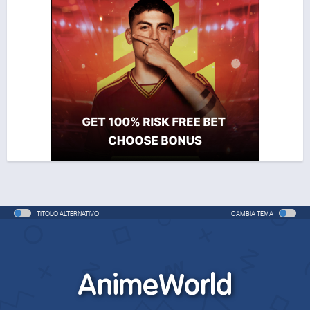
TITOLO ALTERNATIVO
CAMBIA TEMA
AnimeWorld