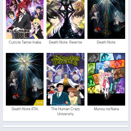
Cuticle Tantei Inaba
Death Note: Rewrite
Death Note
DUB
Death Note (ITA)
The Human Crazy
Munou na Nana
University