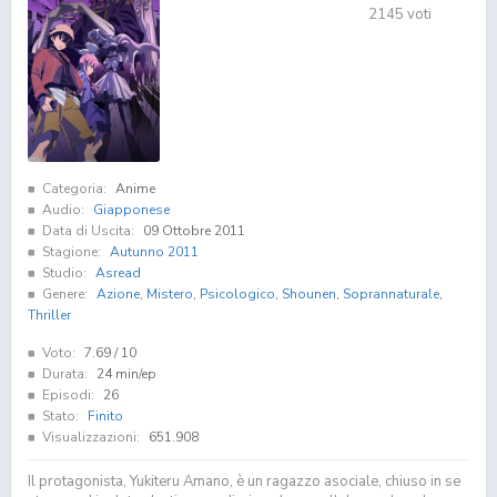
2145
voti
Categoria:
Anime
Audio:
Giapponese
Data di Uscita:
09 Ottobre 2011
Stagione:
Autunno 2011
Studio:
Asread
Genere:
Azione
,
Mistero
,
Psicologico
,
Shounen
,
Soprannaturale
,
Thriller
Voto:
7.69
/ 10
Durata:
24 min/ep
Episodi:
26
Stato:
Finito
Visualizzazioni:
651.908
Il protagonista, Yukiteru Amano, è un ragazzo asociale, chiuso in se