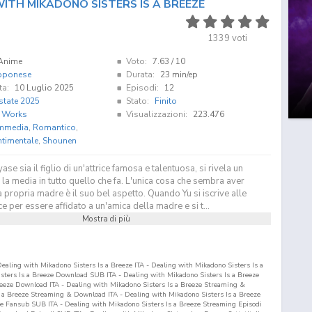
ITH MIKADONO SISTERS IS A BREEZE
1339
voti
Anime
Voto:
7.63
/ 10
pponese
Durata:
23 min/ep
ta:
10 Luglio 2025
Episodi:
12
state 2025
Stato:
Finito
. Works
Visualizzazioni:
223.476
mmedia
,
Romantico
,
ntimentale
,
Shounen
e sia il figlio di un'attrice famosa e talentuosa, si rivela un
la media in tutto quello che fa. L'unica cosa che sembra aver
a propria madre è il suo bel aspetto. Quando Yu si iscrive alle
ce per essere affidato a un'amica della madre e si t...
Mostra di più
ealing with Mikadono Sisters Is a Breeze ITA - Dealing with Mikadono Sisters Is a
sters Is a Breeze Download SUB ITA - Dealing with Mikadono Sisters Is a Breeze
reeze Download ITA - Dealing with Mikadono Sisters Is a Breeze Streaming &
 a Breeze Streaming & Download ITA - Dealing with Mikadono Sisters Is a Breeze
ze Fansub SUB ITA - Dealing with Mikadono Sisters Is a Breeze Streaming Episodi