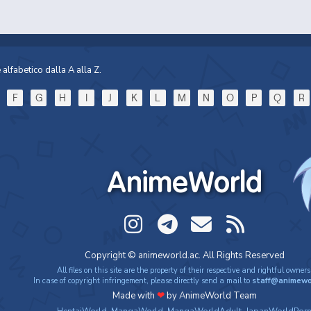
alfabetico dalla A alla Z.
F
G
H
I
J
K
L
M
N
O
P
Q
R
AnimeWorld
Copyright © animeworld.ac. All Rights Reserved
All files on this site are the property of their respective and rightful owners
In case of copyright infringement, please directly send a mail to
staff@animewo
Made with
❤
by AnimeWorld Team
HentaiWorld
,
MangaWorld
,
MangaWorldAdult
,
JapanWorldPor