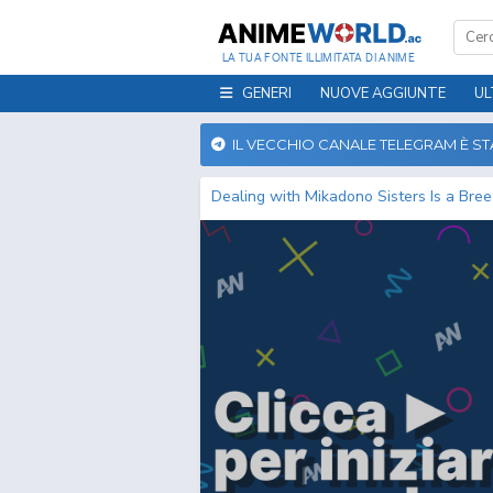
LA TUA FONTE ILLIMITATA DI ANIME
GENERI
NUOVE AGGIUNTE
UL
IL VECCHIO CANALE TELEGRAM È S
Dealing with Mikadono Sisters Is a Bre