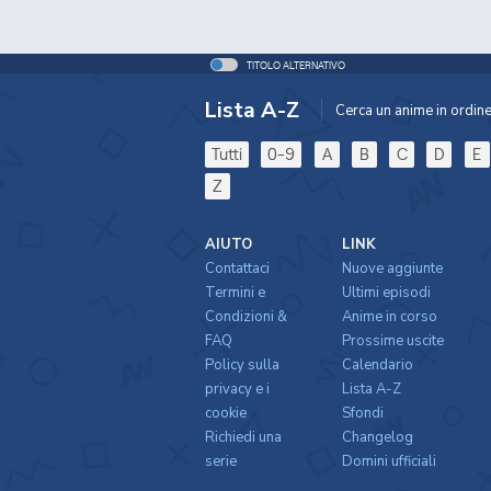
TITOLO ALTERNATIVO
Lista A-Z
Cerca un anime in ordine 
Tutti
0-9
A
B
C
D
E
Z
AIUTO
LINK
Contattaci
Nuove aggiunte
Termini e
Ultimi episodi
Condizioni &
Anime in corso
FAQ
Prossime uscite
Policy sulla
Calendario
privacy e i
Lista A-Z
cookie
Sfondi
Richiedi una
Changelog
serie
Domini ufficiali