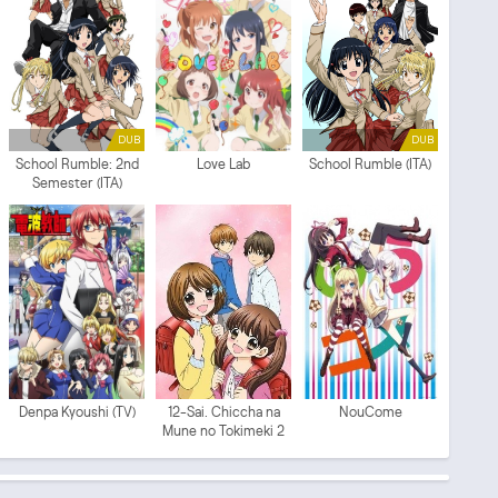
DUB
DUB
School Rumble: 2nd
Love Lab
School Rumble (ITA)
Semester (ITA)
Denpa Kyoushi (TV)
12-Sai. Chiccha na
NouCome
Mune no Tokimeki 2