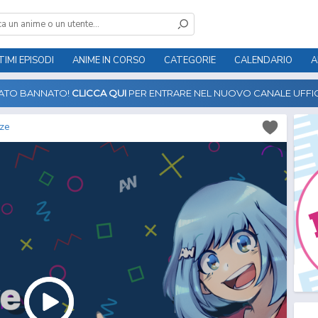
TIMI EPISODI
ANIME IN CORSO
CATEGORIE
CALENDARIO
A
TATO BANNATO!
CLICCA QUI
PER ENTRARE NEL NUOVO CANALE UFFIC
eze