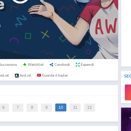
Successivo
Watchlist
Condividi
Espandi
eList
AniList
Guarda il trailer
SE
6
7
8
9
10
11
12