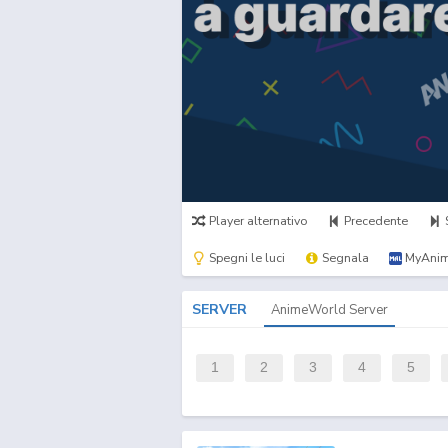
Player alternativo
Precedente
Spegni le luci
Segnala
MyAnim
SERVER
AnimeWorld Server
1
2
3
4
5