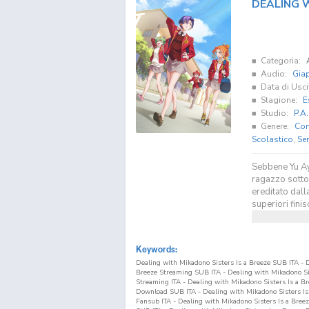
DEALING W
Categoria:
Audio:
Gia
Data di Usci
Stagione:
E
Studio:
P.A
Genere:
Co
Scolastico
,
Se
Sebbene Yu Ayas
ragazzo sotto 
ereditato dall
superiori finis
Keywords:
Dealing with Mikadono Sisters Is a Breeze SUB ITA - D
Breeze Streaming SUB ITA - Dealing with Mikadono Si
Streaming ITA - Dealing with Mikadono Sisters Is a B
Download SUB ITA - Dealing with Mikadono Sisters Is
Fansub ITA - Dealing with Mikadono Sisters Is a Bree