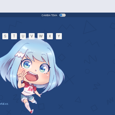
CAMBIA TEMA
S
T
U
V
W
X
Y
.
rld.cc
.
n