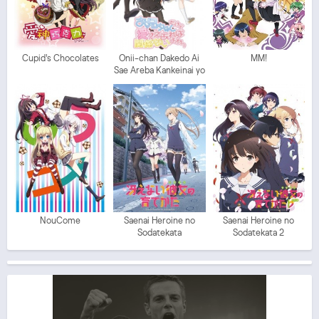
Cupid's Chocolates
Onii-chan Dakedo Ai
MM!
Sae Areba Kankeinai yo
ne!
NouCome
Saenai Heroine no
Saenai Heroine no
Sodatekata
Sodatekata 2