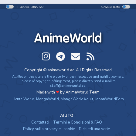
TITOLO ALTERNATIVO
CAMBIA TEMA
AnimeWorld
Copyright © animeworld.ac. All Rights Reserved
All files on this site are the property of their respective and rightful owners.
In case of copyright infringement, please directly send a mail to
staff@animeworld.cc
.
Made with
❤
by AnimeWorld Team
HentaiWorld
,
MangaWorld
,
MangaWorldAdult
,
JapanWorldPorn
AIUTO
Contattaci
Termini e Condizioni & FAQ
Policy sulla privacy e i cookie
Richiedi una serie