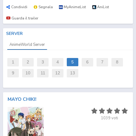
Condividi
Segnala
MyAnimeList
AniList
Guarda il trailer
SERVER
AnimeWorld Server
1
2
3
4
5
6
7
8
9
10
11
12
13
MAYO CHIKI!
1039
voti