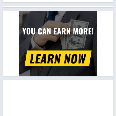
sensei: He Just Solves
All the Mysteries