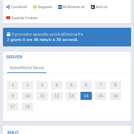
Condividi
Segnala
MyAnimeList
AniList
Guarda il trailer
Il prossimo episodio uscirà all'incirca fra
2 giorni 4 ore 46 minuti e 36 secondi.
SERVER
AnimeWorld Server
1
2
3
4
5
6
7
8
9
10
11
12
13
14
15
16
17
18
MAO