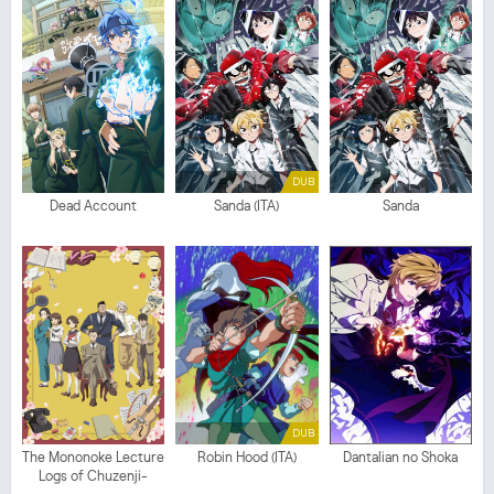
DUB
Dead Account
Sanda (ITA)
Sanda
DUB
The Mononoke Lecture
Robin Hood (ITA)
Dantalian no Shoka
Logs of Chuzenji-