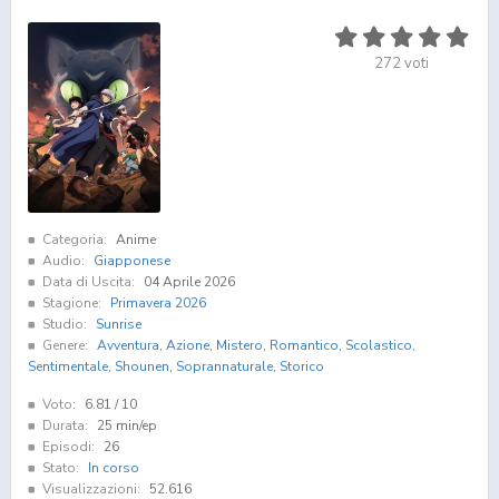
272
voti
Categoria:
Anime
Audio:
Giapponese
Data di Uscita:
04 Aprile 2026
Stagione:
Primavera 2026
Studio:
Sunrise
Genere:
Avventura
,
Azione
,
Mistero
,
Romantico
,
Scolastico
,
Sentimentale
,
Shounen
,
Soprannaturale
,
Storico
Voto:
6.81
/ 10
Durata:
25 min/ep
Episodi:
26
Stato:
In corso
Visualizzazioni:
52.616