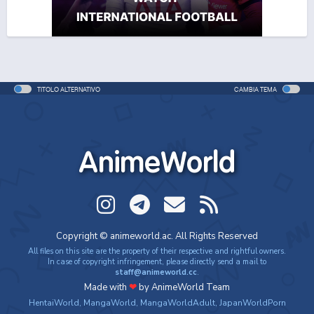
TITOLO ALTERNATIVO
CAMBIA TEMA
AnimeWorld
Copyright © animeworld.ac. All Rights Reserved
All files on this site are the property of their respective and rightful owners.
In case of copyright infringement, please directly send a mail to
staff@animeworld.cc
.
Made with
❤
by AnimeWorld Team
HentaiWorld
,
MangaWorld
,
MangaWorldAdult
,
JapanWorldPorn