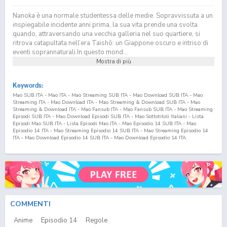
Nanoka è una normale studentessa delle medie. Sopravvissuta a un
inspiegabile incidente anni prima, la sua vita prende una svolta
quando, attraversando una vecchia galleria nel suo quartiere, si
ritrova catapultata nell’era Taishō: un Giappone oscuro e intriso di
eventi soprannaturali.In questo mond...
Mostra di più
Keywords:
Mao SUB ITA - Mao ITA - Mao Streaming SUB ITA - Mao Download SUB ITA - Mao
Streaming ITA - Mao Download ITA - Mao Streaming & Download SUB ITA - Mao
Streaming & Download ITA - Mao Fansub ITA - Mao Fansub SUB ITA - Mao Streaming
Episodi SUB ITA - Mao Download Episodi SUB ITA - Mao Sottotitoli Italiani - Lista
Episodi Mao SUB ITA - Lista Episodi Mao ITA - Mao Episodio
14
SUB ITA - Mao
Episodio
14
ITA - Mao Streaming Episodio
14
SUB ITA - Mao Streaming Episodio
14
ITA - Mao Download Episodio
14
SUB ITA - Mao Download Episodio
14
ITA
COMMENTI
Anime
Episodio
14
Regole