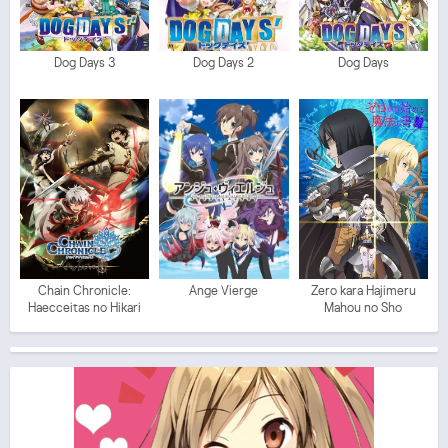
Dog Days 3
Dog Days 2
Dog Days
Chain Chronicle:
Ange Vierge
Zero kara Hajimeru
Haecceitas no Hikari
Mahou no Sho