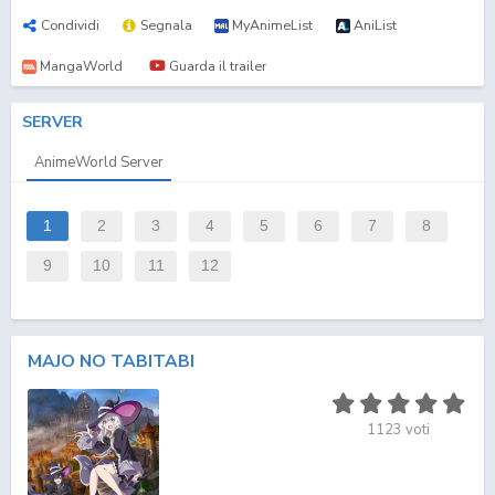
Condividi
Segnala
MyAnimeList
AniList
MangaWorld
Guarda il trailer
SERVER
AnimeWorld Server
1
2
3
4
5
6
7
8
9
10
11
12
MAJO NO TABITABI
1123
voti