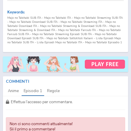
Keywords:
Majo no Tabitabi SUB ITA - Majo no Tabitabi ITA - Majo no Tabitabi Streaming SUB ITA
- Majo no Tabitabi Download SUB ITA - Majo no Tabitabi Streaming ITA - Majo no
Tabitabi Download ITA - Majo no Tabitabi Streaming & Download SUB ITA - Majo no
Tabitabi Streaming & Download ITA - Majo no Tabitabi Fansub ITA - Majo no Tabitabi
Fansub SUB ITA - Majo no Tabitabi Streaming Episodi SUB ITA - Majo no Tabitabi
Download Episodi SUB ITA - Majo no Tabitabi Sottotitoli Italiani - Lista Episodi Majo
no Tabitabi SUB ITA - Lista Episodi Majo no Tabitabi ITA - Majo no Tabitabi Episodio
1
SUB ITA - Majo no Tabitabi Episodio
1
ITA - Majo no Tabitabi Streaming Episodio
1
SUB ITA - Majo no Tabitabi Streaming Episodio
1
ITA - Majo no Tabitabi Download
Episodio
1
SUB ITA - Majo no Tabitabi Download Episodio
1
ITA The Journey of Elaina
SUB ITA - The Journey of Elaina ITA - The Journey of Elaina Streaming SUB ITA - The
Journey of Elaina Download SUB ITA - The Journey of Elaina Streaming ITA - The
Journey of Elaina Download ITA - The Journey of Elaina Streaming & Download SUB
ITA - The Journey of Elaina Streaming & Download ITA - The Journey of Elaina Fansub
ITA - The Journey of Elaina Fansub SUB ITA - The Journey of Elaina Streaming Episodi
SUB ITA - The Journey of Elaina Download Episodi SUB ITA - The Journey of Elaina
COMMENTI
Sottotitoli Italiani - Lista Episodi The Journey of Elaina SUB ITA - Lista Episodi The
Journey of Elaina ITA - The Journey of Elaina Episodio
1
SUB ITA - The Journey of Elaina
Anime
Episodio
1
Regole
Episodio
1
ITA - The Journey of Elaina Streaming Episodio
1
SUB ITA - The Journey of
Elaina Streaming Episodio
1
ITA - The Journey of Elaina Download Episodio
1
SUB ITA
- The Journey of Elaina Download Episodio
1
ITA
Effettua l'accesso per commentare.
Non ci sono commenti attualmente!
Sii il primo a commentare!