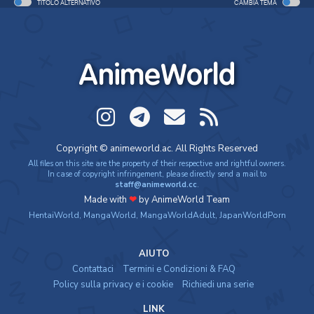
TITOLO ALTERNATIVO
CAMBIA TEMA
AnimeWorld
Copyright © animeworld.ac. All Rights Reserved
All files on this site are the property of their respective and rightful owners.
In case of copyright infringement, please directly send a mail to
staff@animeworld.cc
.
Made with
❤
by AnimeWorld Team
HentaiWorld
,
MangaWorld
,
MangaWorldAdult
,
JapanWorldPorn
AIUTO
Contattaci
Termini e Condizioni & FAQ
Policy sulla privacy e i cookie
Richiedi una serie
LINK