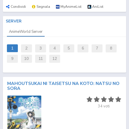
Condividi
Segnala
MyAnimeList
AniList
SERVER
AnimeWorld Server
1
2
3
4
5
6
7
8
9
10
11
12
MAHOUTSUKAI NI TAISETSU NA KOTO: NATSU NO
SORA
34
voti