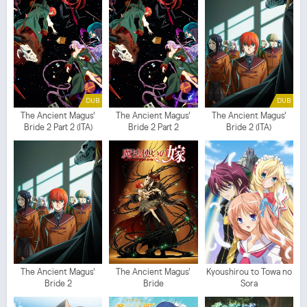
DUB
DUB
The Ancient Magus'
The Ancient Magus'
The Ancient Magus'
Bride 2 Part 2 (ITA)
Bride 2 Part 2
Bride 2 (ITA)
The Ancient Magus'
The Ancient Magus'
Kyoushirou to Towa no
Bride 2
Bride
Sora