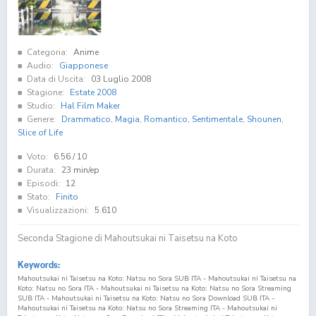
Categoria:
Anime
Audio:
Giapponese
Data di Uscita:
03 Luglio 2008
Stagione:
Estate 2008
Studio:
Hal Film Maker
Genere:
Drammatico
,
Magia
,
Romantico
,
Sentimentale
,
Shounen
,
Slice of Life
Voto:
6.56
/ 10
Durata:
23 min/ep
Episodi:
12
Stato:
Finito
Visualizzazioni:
5.610
Seconda Stagione di Mahoutsukai ni Taisetsu na Koto
Keywords:
Mahoutsukai ni Taisetsu na Koto: Natsu no Sora SUB ITA - Mahoutsukai ni Taisetsu na
Koto: Natsu no Sora ITA - Mahoutsukai ni Taisetsu na Koto: Natsu no Sora Streaming
SUB ITA - Mahoutsukai ni Taisetsu na Koto: Natsu no Sora Download SUB ITA -
Mahoutsukai ni Taisetsu na Koto: Natsu no Sora Streaming ITA - Mahoutsukai ni