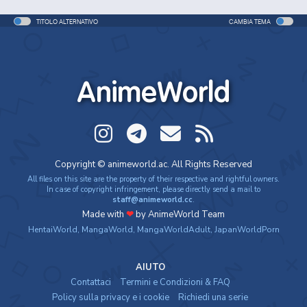
TITOLO ALTERNATIVO
CAMBIA TEMA
AnimeWorld
Copyright © animeworld.ac. All Rights Reserved
All files on this site are the property of their respective and rightful owners.
In case of copyright infringement, please directly send a mail to
staff@animeworld.cc
.
Made with
❤
by AnimeWorld Team
HentaiWorld
,
MangaWorld
,
MangaWorldAdult
,
JapanWorldPorn
AIUTO
Contattaci
Termini e Condizioni & FAQ
Policy sulla privacy e i cookie
Richiedi una serie