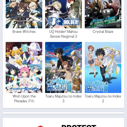
Brave Witches
UQ Holder! Mahou
Crystal Blaze
Sensei Negima! 2
Wish Upon the
Toaru Majutsu no Index
Toaru Majutsu no Index
Pleiades (TV)
3
2