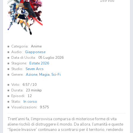
159
voti
Categoria:
Anime
Audio:
Giapponese
Data di Uscita:
05 Luglio 2026
Stagione:
Estate 2026
Studio:
Seven Arcs
Genere:
Azione
,
Magia
,
Sci-Fi
Voto:
6.57
/ 10
Durata:
23 min/ep
Episodi:
12
Stato:
In corso
Visualizzazioni:
9.575
Trent’anni fa, l’improvvisa comparsa di misteriose forme di vita
aliene rischiò di distruggere il mondo. Da allora, l’umanità e queste
“Specie Invasive” continuano a scontrarsi per il territorio, rendendo