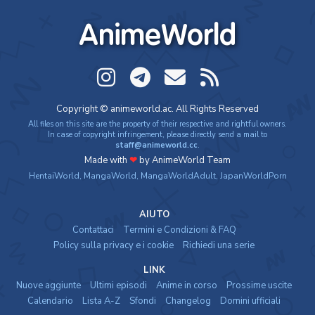
AnimeWorld
Copyright © animeworld.ac. All Rights Reserved
All files on this site are the property of their respective and rightful owners.
In case of copyright infringement, please directly send a mail to
staff@animeworld.cc
.
Made with
❤
by AnimeWorld Team
HentaiWorld
,
MangaWorld
,
MangaWorldAdult
,
JapanWorldPorn
AIUTO
Contattaci
Termini e Condizioni & FAQ
Policy sulla privacy e i cookie
Richiedi una serie
LINK
Nuove aggiunte
Ultimi episodi
Anime in corso
Prossime uscite
Calendario
Lista A-Z
Sfondi
Changelog
Domini ufficiali