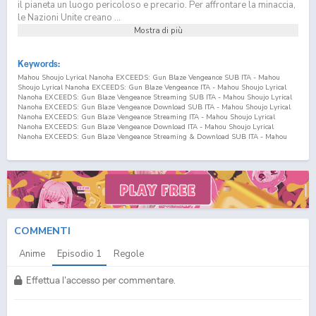
il pianeta un luogo pericoloso e precario. Per affrontare la minaccia,
le Nazioni Unite creano ...
Mostra di più
Keywords:
Mahou Shoujo Lyrical Nanoha EXCEEDS: Gun Blaze Vengeance SUB ITA - Mahou
Shoujo Lyrical Nanoha EXCEEDS: Gun Blaze Vengeance ITA - Mahou Shoujo Lyrical
Nanoha EXCEEDS: Gun Blaze Vengeance Streaming SUB ITA - Mahou Shoujo Lyrical
Nanoha EXCEEDS: Gun Blaze Vengeance Download SUB ITA - Mahou Shoujo Lyrical
Nanoha EXCEEDS: Gun Blaze Vengeance Streaming ITA - Mahou Shoujo Lyrical
Nanoha EXCEEDS: Gun Blaze Vengeance Download ITA - Mahou Shoujo Lyrical
Nanoha EXCEEDS: Gun Blaze Vengeance Streaming & Download SUB ITA - Mahou
Shoujo Lyrical Nanoha EXCEEDS: Gun Blaze Vengeance Streaming & Download ITA -
Mahou Shoujo Lyrical Nanoha EXCEEDS: Gun Blaze Vengeance Fansub ITA - Mahou
Shoujo Lyrical Nanoha EXCEEDS: Gun Blaze Vengeance Fansub SUB ITA - Mahou
Shoujo Lyrical Nanoha EXCEEDS: Gun Blaze Vengeance Streaming Episodi SUB ITA -
Mahou Shoujo Lyrical Nanoha EXCEEDS: Gun Blaze Vengeance Download Episodi
SUB ITA - Mahou Shoujo Lyrical Nanoha EXCEEDS: Gun Blaze Vengeance Sottotitoli
Italiani - Lista Episodi Mahou Shoujo Lyrical Nanoha EXCEEDS: Gun Blaze Vengeance
SUB ITA - Lista Episodi Mahou Shoujo Lyrical Nanoha EXCEEDS: Gun Blaze
Vengeance ITA - Mahou Shoujo Lyrical Nanoha EXCEEDS: Gun Blaze Vengeance
COMMENTI
Episodio
1
SUB ITA - Mahou Shoujo Lyrical Nanoha EXCEEDS: Gun Blaze Vengeance
Episodio
1
ITA - Mahou Shoujo Lyrical Nanoha EXCEEDS: Gun Blaze Vengeance
Anime
Episodio
1
Regole
Streaming Episodio
1
SUB ITA - Mahou Shoujo Lyrical Nanoha EXCEEDS: Gun Blaze
Vengeance Streaming Episodio
1
ITA - Mahou Shoujo Lyrical Nanoha EXCEEDS: Gun
Blaze Vengeance Download Episodio
1
SUB ITA - Mahou Shoujo Lyrical Nanoha
Effettua l'accesso per commentare.
EXCEEDS: Gun Blaze Vengeance Download Episodio
1
ITA