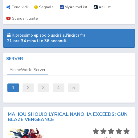
Condividi
Segnala
MyAnimeList
AniList
Guarda il trailer
Il prossimo episodio uscirà all'incirca fra
21 ore 34 minuti e 36 secondi.
SERVER
AnimeWorld Server
1
2
3
4
5
MAHOU SHOUJO LYRICAL NANOHA EXCEEDS: GUN
BLAZE VENGEANCE