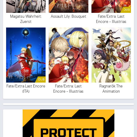
DUB
Magatsu Wahrheit:
Assault Lily: Bouquet
Fate/Extra: Last
Zuerst
Encore - Illustrias
Tendousetsu (ITA)
DUB
Fate/Extra Last Encore
Fate/Extra: Last
Ragnarök The
(ITA)
Encore - Illustrias
Animation
Tendousetsu