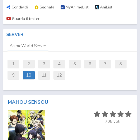
Condividi
Segnala
MyAnimeList
AniList
Guarda il trailer
SERVER
AnimeWorld Server
1
2
3
4
5
6
7
8
9
10
11
12
MAHOU SENSOU
705
voti