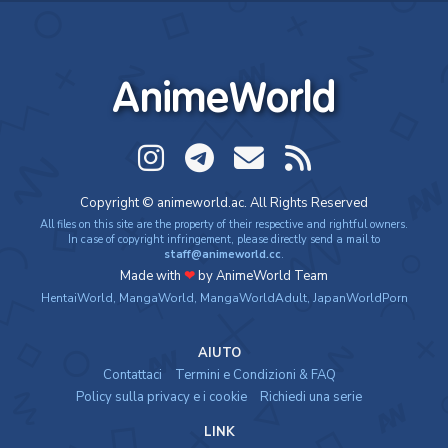
AnimeWorld
Copyright © animeworld.ac. All Rights Reserved
All files on this site are the property of their respective and rightful owners.
In case of copyright infringement, please directly send a mail to
staff@animeworld.cc
.
Made with
❤
by AnimeWorld Team
HentaiWorld
,
MangaWorld
,
MangaWorldAdult
,
JapanWorldPorn
AIUTO
Contattaci
Termini e Condizioni & FAQ
Policy sulla privacy e i cookie
Richiedi una serie
LINK