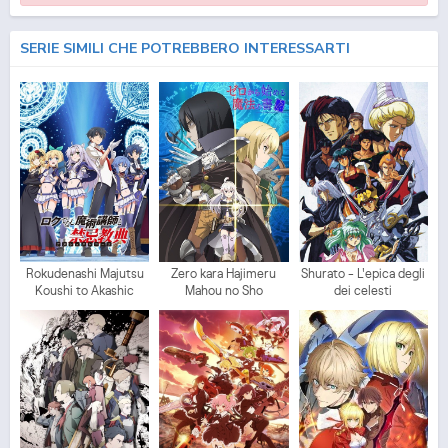
SERIE SIMILI CHE POTREBBERO INTERESSARTI
Rokudenashi Majutsu
Zero kara Hajimeru
Shurato - L'epica degli
Koushi to Akashic
Mahou no Sho
dei celesti
Records