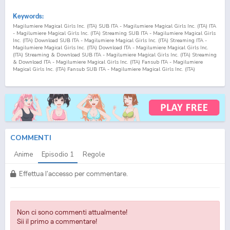
Keywords:
Magilumiere Magical Girls Inc. (ITA) SUB ITA - Magilumiere Magical Girls Inc. (ITA) ITA
- Magilumiere Magical Girls Inc. (ITA) Streaming SUB ITA - Magilumiere Magical Girls
Inc. (ITA) Download SUB ITA - Magilumiere Magical Girls Inc. (ITA) Streaming ITA -
Magilumiere Magical Girls Inc. (ITA) Download ITA - Magilumiere Magical Girls Inc.
(ITA) Streaming & Download SUB ITA - Magilumiere Magical Girls Inc. (ITA) Streaming
& Download ITA - Magilumiere Magical Girls Inc. (ITA) Fansub ITA - Magilumiere
Magical Girls Inc. (ITA) Fansub SUB ITA - Magilumiere Magical Girls Inc. (ITA)
Streaming Episodi SUB ITA - Magilumiere Magical Girls Inc. (ITA) Download Episodi
SUB ITA - Magilumiere Magical Girls Inc. (ITA) Sottotitoli Italiani - Lista Episodi
Magilumiere Magical Girls Inc. (ITA) SUB ITA - Lista Episodi Magilumiere Magical
Girls Inc. (ITA) ITA - Magilumiere Magical Girls Inc. (ITA) Episodio
1
SUB ITA -
Magilumiere Magical Girls Inc. (ITA) Episodio
1
ITA - Magilumiere Magical Girls Inc.
(ITA) Streaming Episodio
1
SUB ITA - Magilumiere Magical Girls Inc. (ITA) Streaming
Episodio
1
ITA - Magilumiere Magical Girls Inc. (ITA) Download Episodio
1
SUB ITA -
Magilumiere Magical Girls Inc. (ITA) Download Episodio
1
ITA Kabushikigaisha Magi-
Lumière (ITA) SUB ITA - Kabushikigaisha Magi-Lumière (ITA) ITA - Kabushikigaisha
COMMENTI
Magi-Lumière (ITA) Streaming SUB ITA - Kabushikigaisha Magi-Lumière (ITA)
Download SUB ITA - Kabushikigaisha Magi-Lumière (ITA) Streaming ITA -
Anime
Episodio
1
Regole
Kabushikigaisha Magi-Lumière (ITA) Download ITA - Kabushikigaisha Magi-Lumière
(ITA) Streaming & Download SUB ITA - Kabushikigaisha Magi-Lumière (ITA)
Streaming & Download ITA - Kabushikigaisha Magi-Lumière (ITA) Fansub ITA -
Effettua l'accesso per commentare.
Kabushikigaisha Magi-Lumière (ITA) Fansub SUB ITA - Kabushikigaisha Magi-Lumière
(ITA) Streaming Episodi SUB ITA - Kabushikigaisha Magi-Lumière (ITA) Download
Episodi SUB ITA - Kabushikigaisha Magi-Lumière (ITA) Sottotitoli Italiani - Lista
Episodi Kabushikigaisha Magi-Lumière (ITA) SUB ITA - Lista Episodi Kabushikigaisha
Magi-Lumière (ITA) ITA - Kabushikigaisha Magi-Lumière (ITA) Episodio
1
SUB ITA -
Non ci sono commenti attualmente!
Kabushikigaisha Magi-Lumière (ITA) Episodio
1
ITA - Kabushikigaisha Magi-Lumière
(ITA) Streaming Episodio
1
SUB ITA - Kabushikigaisha Magi-Lumière (ITA) Streaming
Sii il primo a commentare!
Episodio
1
ITA - Kabushikigaisha Magi-Lumière (ITA) Download Episodio
1
SUB ITA -