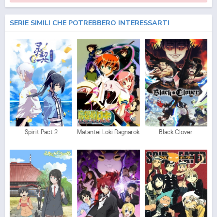
Kabushikigaisha Magi-Lumière (ITA) Download Episodio
1
ITA
SERIE SIMILI CHE POTREBBERO INTERESSARTI
Spirit Pact 2
Matantei Loki Ragnarok
Black Clover