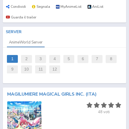
Condividi
Segnala
MyAnimeList
AniList
Guarda il trailer
SERVER
AnimeWorld Server
1
2
3
4
5
6
7
8
9
10
11
12
MAGILUMIERE MAGICAL GIRLS INC. (ITA)
48
voti