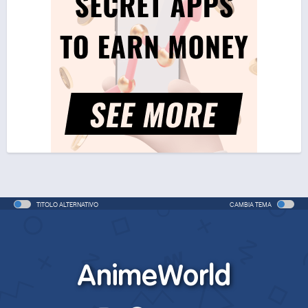
TITOLO ALTERNATIVO
CAMBIA TEMA
AnimeWorld