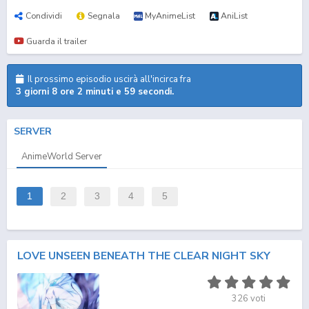
Condividi
Segnala
MyAnimeList
AniList
Guarda il trailer
Il prossimo episodio uscirà all'incirca fra
3 giorni 8 ore 2 minuti e 58 secondi.
SERVER
AnimeWorld Server
1
2
3
4
5
LOVE UNSEEN BENEATH THE CLEAR NIGHT SKY
326
voti