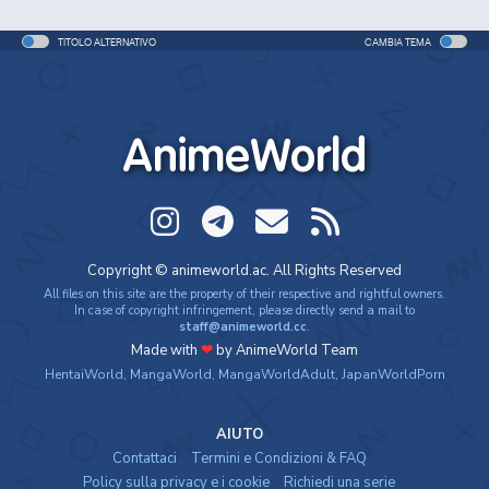
TITOLO ALTERNATIVO
CAMBIA TEMA
AnimeWorld
Copyright © animeworld.ac. All Rights Reserved
All files on this site are the property of their respective and rightful owners.
In case of copyright infringement, please directly send a mail to
staff@animeworld.cc
.
Made with
❤
by AnimeWorld Team
HentaiWorld
,
MangaWorld
,
MangaWorldAdult
,
JapanWorldPorn
AIUTO
Contattaci
Termini e Condizioni & FAQ
Policy sulla privacy e i cookie
Richiedi una serie