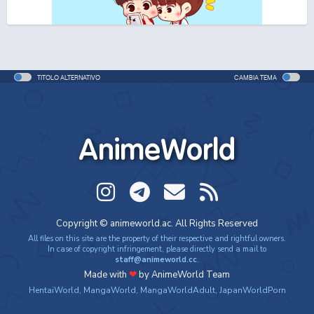
TITOLO ALTERNATIVO
CAMBIA TEMA
AnimeWorld
Copyright © animeworld.ac. All Rights Reserved
All files on this site are the property of their respective and rightful owners.
In case of copyright infringement, please directly send a mail to
staff@animeworld.cc
.
Made with
❤
by AnimeWorld Team
HentaiWorld
,
MangaWorld
,
MangaWorldAdult
,
JapanWorldPorn