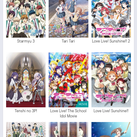
Starmyu 3
Tari Tari
Love Live! Sunshine!! 2
MOVIE
Tenshi no 3P!
Love Live! The School
Love Live! Sunshine!!
Idol Movie