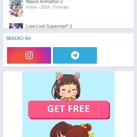
Nijiyon Animation 2
Anime - 2024 - 3 min/ep
Love Live! Superstar!! 3
Anime - 2024 - 24 min/ep
SEGUICI SU
Love Live! Nijigasaki Gakuen School Idol Doukoukai:
Kanketsu-hen
Movie - 2024 - 1h e 07 min/ep
Love Live! Hasunosora Jogakuin School Idol Club
Movie: Bloom Garden Party
Movie - 2026 - 1h e 15 min/ep