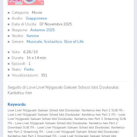
Categoria:
Movie
Audio:
Giapponese
Data di Uscita:
07 Novembre 2025
Stagione:
Autunno 2025
Studio:
Sunrise
Genere:
Musicale
,
Scolastico
,
Slice of Life
Voto:
6.28
/ 10
Durata:
1h e 14 min
Episodi:
1
Stato:
Finito
Visualizzazioni:
351
Seguito di Love Live! Nijigasaki Gakuen School Idol Doukoukai:
Kanketsu-hen
Keywords:
Love Live! Nijigasaki Gakuen School Idol Doukoukai: Kanketsu-hen Part 2 SUB ITA -
Love Live! Nijigasaki Gakuen School Idol Doukoukai: Kanketsu-hen Part 2 ITA - Love
Live! Nijigasaki Gakuen School Idol Doukoukai: Kanketsu-hen Part 2 Streaming SUB
ITA - Love Live! Nijigasaki Gakuen School Idol Doukoukai: Kanketsu-hen Part 2
Download SUB ITA - Love Live! Nijigasaki Gakuen School Idol Doukoukai: Kanketsu-
hen Part 2 Streaming ITA - Love Live! Nijigasaki Gakuen School Idol Doukoukai:
Kanketsu-hen Part 2 Download ITA - Love Live! Nijigasaki Gakuen School Idol