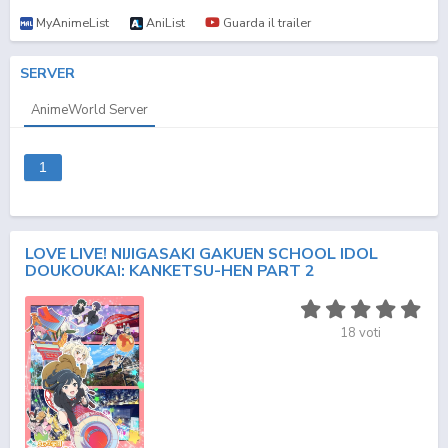
MyAnimeList
AniList
Guarda il trailer
SERVER
AnimeWorld Server
1
LOVE LIVE! NIJIGASAKI GAKUEN SCHOOL IDOL
DOUKOUKAI: KANKETSU-HEN PART 2
18
voti