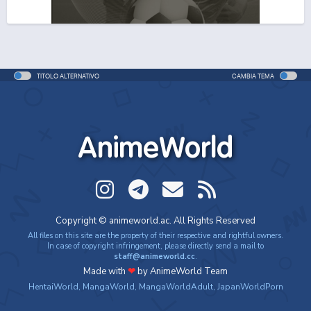
TITOLO ALTERNATIVO
CAMBIA TEMA
AnimeWorld
Copyright © animeworld.ac. All Rights Reserved
All files on this site are the property of their respective and rightful owners.
In case of copyright infringement, please directly send a mail to
staff@animeworld.cc
.
Made with
❤
by AnimeWorld Team
HentaiWorld
,
MangaWorld
,
MangaWorldAdult
,
JapanWorldPorn