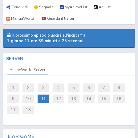
Condividi
Segnala
MyAnimeList
AniList
MangaWorld
Guarda il trailer
Il prossimo episodio uscirà all'incirca fra
1 giorno 11 ore 39 minuti e 24 secondi.
SERVER
AnimeWorld Server
1
2
3
4
5
6
7
8
9
10
11
12
13
14
15
16
17
18
LIAR GAME