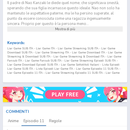
Il padre di Nao Kanzaki le diede quel nome, che significava onestà,
sperando che sua figlia incarnasse questo ideale. Nao non solo ha
mantenuto le aspettative paterne, ma le ha persino superate, al
punto da essere conosciuta come una ragazza ingenuamente
sincera. Proprio per questo è la persona meno...
Mostra di più
Keywords:
Liar Game SUB ITA - Liar Game ITA - Liar Game Streaming SUB ITA - Liar Game
Download SUB ITA - Liar Game Streaming ITA - Liar Game Download ITA - Liar Game
Streaming & Download SUB ITA - Liar Game Streaming & Download ITA - Liar Game
Fansub ITA - Liar Game Fansub SUB ITA - Liar Game Streaming Episodi SUB ITA -
Liar Game Download Episodi SUB ITA - Liar Game Sottotitoli Italiani - Lista Episodi
Liar Game SUB ITA - Lista Episodi Liar Game ITA - Liar Game Episodio
11
SUB ITA -
Liar Game Episodio
11
ITA - Liar Game Streaming Episodio
11
SUB ITA - Liar Game
Streaming Episodio
11
ITA - Liar Game Download Episodio
11
SUB ITA - Liar Game
Download Episodio
11
ITA
COMMENTI
Anime
Episodio
11
Regole