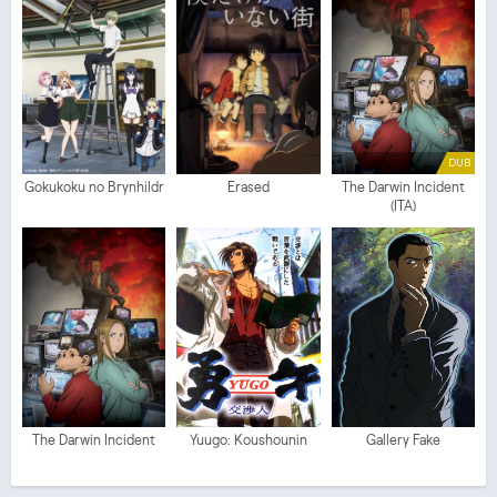
DUB
Gokukoku no Brynhildr
Erased
The Darwin Incident
(ITA)
The Darwin Incident
Yuugo: Koushounin
Gallery Fake