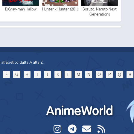
D.Gray-man Hallow
Hunter x Hunter (2011)
Boruto: Naruto Next
Generations
alfabetico dalla A alla Z.
F
G
H
I
J
K
L
M
N
O
P
Q
R
AnimeWorld