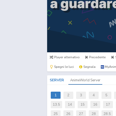
Player alternativo
Precedente
Spegni le luci
Segnala
MyAnim
SERVER
AnimeWorld Server
1
2
3
4
5
13.5
14
15
16
17
25
26
27
28
28.5