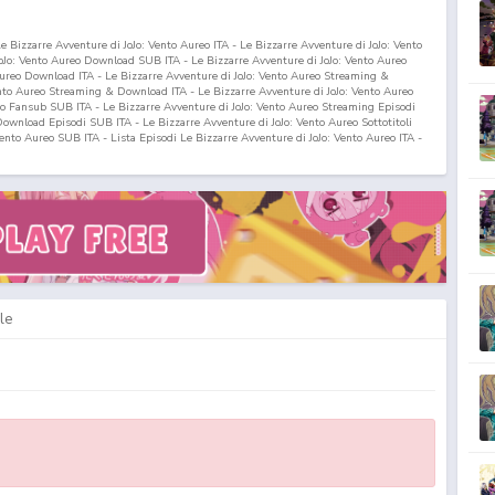
e Bizzarre Avventure di JoJo: Vento Aureo ITA - Le Bizzarre Avventure di JoJo: Vento
oJo: Vento Aureo Download SUB ITA - Le Bizzarre Avventure di JoJo: Vento Aureo
Aureo Download ITA - Le Bizzarre Avventure di JoJo: Vento Aureo Streaming &
nto Aureo Streaming & Download ITA - Le Bizzarre Avventure di JoJo: Vento Aureo
eo Fansub SUB ITA - Le Bizzarre Avventure di JoJo: Vento Aureo Streaming Episodi
Download Episodi SUB ITA - Le Bizzarre Avventure di JoJo: Vento Aureo Sottotitoli
 Vento Aureo SUB ITA - Lista Episodi Le Bizzarre Avventure di JoJo: Vento Aureo ITA -
UB ITA - Le Bizzarre Avventure di JoJo: Vento Aureo Episodio
1
ITA - Le Bizzarre
UB ITA - Le Bizzarre Avventure di JoJo: Vento Aureo Streaming Episodio
1
ITA - Le
sodio
1
SUB ITA - Le Bizzarre Avventure di JoJo: Vento Aureo Download Episodio
1
 - JoJo no Kimyou na Bouken: Ougon no Kaze ITA - JoJo no Kimyou na Bouken: Ougon
en: Ougon no Kaze Download SUB ITA - JoJo no Kimyou na Bouken: Ougon no Kaze
 Kaze Download ITA - JoJo no Kimyou na Bouken: Ougon no Kaze Streaming &
 no Kaze Streaming & Download ITA - JoJo no Kimyou na Bouken: Ougon no Kaze
e Fansub SUB ITA - JoJo no Kimyou na Bouken: Ougon no Kaze Streaming Episodi
ownload Episodi SUB ITA - JoJo no Kimyou na Bouken: Ougon no Kaze Sottotitoli
gon no Kaze SUB ITA - Lista Episodi JoJo no Kimyou na Bouken: Ougon no Kaze ITA -
UB ITA - JoJo no Kimyou na Bouken: Ougon no Kaze Episodio
1
ITA - JoJo no Kimyou
le
ITA - JoJo no Kimyou na Bouken: Ougon no Kaze Streaming Episodio
1
ITA - JoJo no
o
1
SUB ITA - JoJo no Kimyou na Bouken: Ougon no Kaze Download Episodio
1
ITA