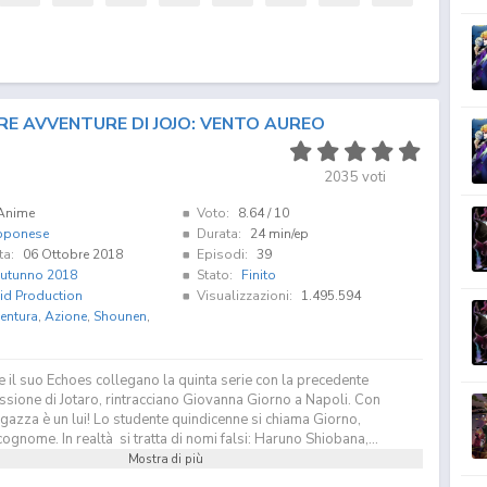
RE AVVENTURE DI JOJO: VENTO AUREO
2035
voti
Anime
Voto:
8.64
/ 10
pponese
Durata:
24 min/ep
ta:
06 Ottobre 2018
Episodi:
39
utunno 2018
Stato:
Finito
id Production
Visualizzazioni:
1.495.594
entura
,
Azione
,
Shounen
,
e il suo Echoes collegano la quinta serie con la precedente
sione di Jotaro, rintracciano Giovanna Giorno a Napoli. Con
gazza è un lui! Lo studente quindicenne si chiama Giorno,
cognome. In realtà si tratta di nomi falsi: Haruno Shiobana,...
Mostra di più