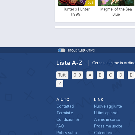
DUB
Hunter x Hunter
Magmel of the Sea
(1999)
Blue
TITOLO ALTERNATIVO
Lista A-Z
Cerca un anime in ordine 
Tutti
0-9
A
B
C
D
E
Z
AIUTO
LINK
Contattaci
Nuove aggiunte
Termini e
Ultimi episodi
Condizioni &
Anime in corso
FAQ
Prossime uscite
Policy sulla
Calendario