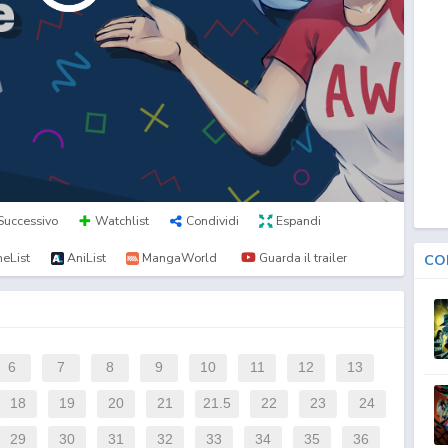
Successivo
Watchlist
Condividi
Espandi
eList
AniList
MangaWorld
Guarda il trailer
CO
6
7
8
9
10
11
12
13
18
19
20
21
21.5
22
23
24
29
30
31
32
33
34
35
36