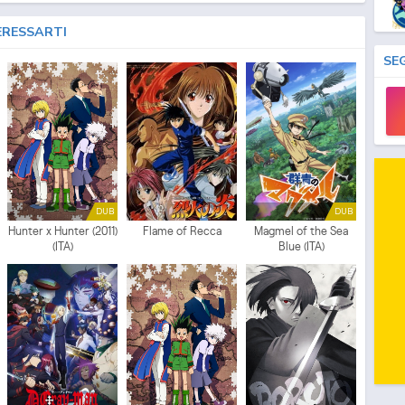
ERESSARTI
SE
DUB
DUB
Hunter x Hunter (2011)
Flame of Recca
Magmel of the Sea
(ITA)
Blue (ITA)