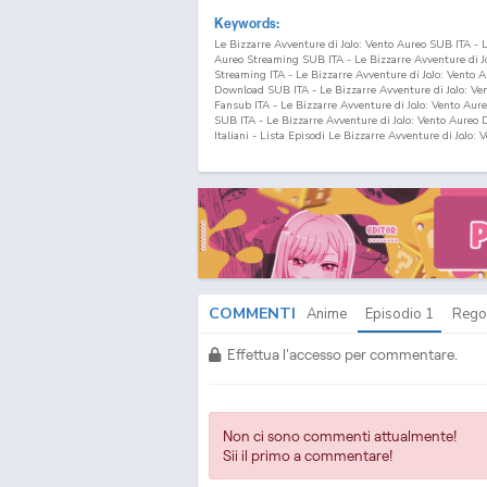
Keywords:
Le Bizzarre Avventure di JoJo: Vento Aureo SUB ITA - L
Aureo Streaming SUB ITA - Le Bizzarre Avventure di J
Streaming ITA - Le Bizzarre Avventure di JoJo: Vento 
Download SUB ITA - Le Bizzarre Avventure di JoJo: Ve
Fansub ITA - Le Bizzarre Avventure di JoJo: Vento Aur
SUB ITA - Le Bizzarre Avventure di JoJo: Vento Aureo 
Italiani - Lista Episodi Le Bizzarre Avventure di JoJo:
Le Bizzarre Avventure di JoJo: Vento Aureo Episodio
1
S
Avventure di JoJo: Vento Aureo Streaming Episodio
1
S
Bizzarre Avventure di JoJo: Vento Aureo Download Epi
ITA JoJo no Kimyou na Bouken: Ougon no Kaze SUB ITA
no Kaze Streaming SUB ITA - JoJo no Kimyou na Bouk
Streaming ITA - JoJo no Kimyou na Bouken: Ougon no
Download SUB ITA - JoJo no Kimyou na Bouken: Ougon
Fansub ITA - JoJo no Kimyou na Bouken: Ougon no Kaz
SUB ITA - JoJo no Kimyou na Bouken: Ougon no Kaze D
Italiani - Lista Episodi JoJo no Kimyou na Bouken: Ou
JoJo no Kimyou na Bouken: Ougon no Kaze Episodio
1
S
COMMENTI
Anime
Episodio
1
Rego
na Bouken: Ougon no Kaze Streaming Episodio
1
SUB 
Kimyou na Bouken: Ougon no Kaze Download Episodi
Effettua l'accesso per commentare.
Non ci sono commenti attualmente!
Sii il primo a commentare!