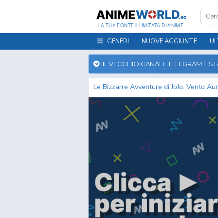
LA TUA FONTE ILLIMITATA DI ANIME
GENERI
NUOVE AGGIUNTE
UL
IL VECCHIO CANALE TELEGRAM È S
Le Bizzarre Avventure di JoJo: Vento Au