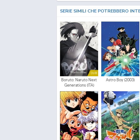
SERIE SIMILI CHE POTREBBERO INT
DUB
Boruto: Naruto Next
Astro Boy (2003)
Generations (ITA)