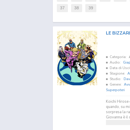
37
38
39
LE BIZZAR
Categoria:
Audio:
Gia
Data di Usci
Stagione:
A
Studio:
Dav
Genere:
Avv
Superpoteri
Koichi Hirose 
quando, su mis
sorpresa la ra
Giovanna è il 