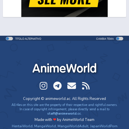
TITOLO ALTERNATIVO
CAMBIA TEMA
AnimeWorld
Copyright © animeworld.ac. All Rights Reserved
All files on this site are the property of their respective and rightful owners.
In case of copyright infringement, please directly send a mail to
staff@animeworld.cc
.
Made with
❤
by AnimeWorld Team
HentaiWorld
,
MangaWorld
,
MangaWorldAdult
,
JapanWorldPorn