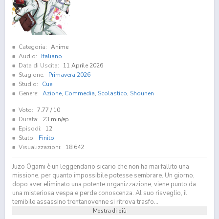
Categoria:
Anime
Audio:
Italiano
Data di Uscita:
11 Aprile 2026
Stagione:
Primavera 2026
Studio:
Cue
Genere:
Azione
,
Commedia
,
Scolastico
,
Shounen
Voto:
7.77
/ 10
Durata:
23 min/ep
Episodi:
12
Stato:
Finito
Visualizzazioni:
18.642
Jūzō Ōgami è un leggendario sicario che non ha mai fallito una
missione, per quanto impossibile potesse sembrare. Un giorno,
dopo aver eliminato una potente organizzazione, viene punto da
una misteriosa vespa e perde conoscenza. Al suo risveglio, il
temibile assassino trentanovenne si ritrova trasfo...
Mostra di più