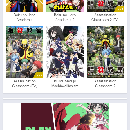
DUB
Boku no Hero
Boku no Hero
Assassination
Academia
Academia 2
Classroom 2 (ITA)
DUB
Assassination
Busou Shoujo
Assassination
Classroom (ITA)
Machiavellianism
Classroom 2