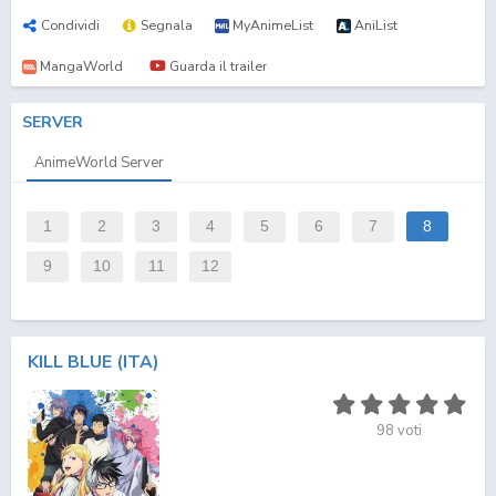
Condividi
Segnala
MyAnimeList
AniList
MangaWorld
Guarda il trailer
SERVER
AnimeWorld Server
1
2
3
4
5
6
7
8
9
10
11
12
KILL BLUE (ITA)
98
voti