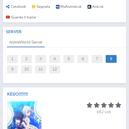
Condividi
Segnala
MyAnimeList
AniList
Guarda il trailer
SERVER
AnimeWorld Server
1
2
3
4
5
6
7
8
9
10
11
12
KEIJO!!!!!!!!
662
voti