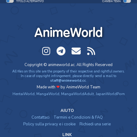
TITOLO ALTERNATIVO
CAMBIA TEMA
AnimeWorld
Copyright © animeworld.ac. All Rights Reserved
All files on this site are the property of their respective and rightful owners.
In case of copyright infringement, please directly send a mail to
staff@animeworld.cc
.
Made with
❤
by AnimeWorld Team
HentaiWorld
,
MangaWorld
,
MangaWorldAdult
,
JapanWorldPorn
AIUTO
Contattaci
Termini e Condizioni & FAQ
Policy sulla privacy e i cookie
Richiedi una serie
LINK