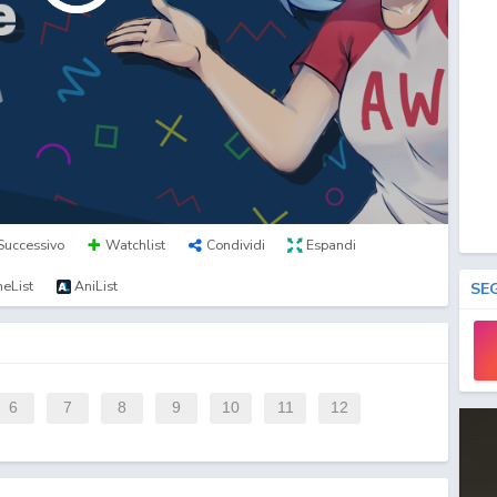
Successivo
Watchlist
Condividi
Espandi
eList
AniList
SE
6
7
8
9
10
11
12