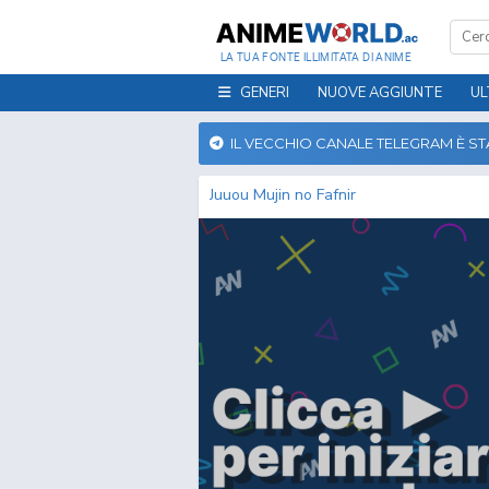
LA TUA FONTE ILLIMITATA DI ANIME
GENERI
NUOVE AGGIUNTE
UL
IL VECCHIO CANALE TELEGRAM È S
Juuou Mujin no Fafnir