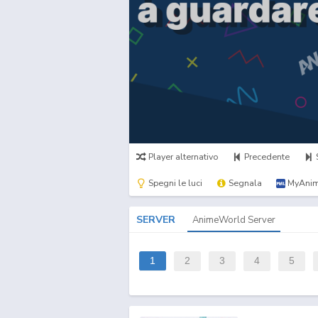
Player alternativo
Precedente
Spegni le luci
Segnala
MyAnim
SERVER
AnimeWorld Server
1
2
3
4
5