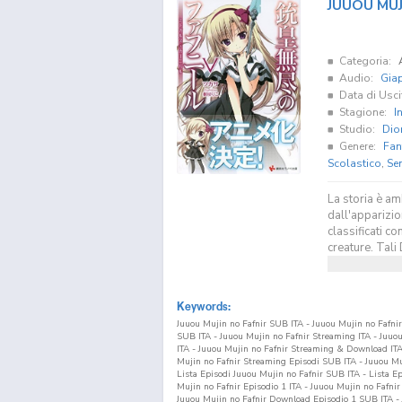
JUUOU MUJ
Categoria:
Audio:
Gia
Data di Usci
Stagione:
I
Studio:
Dio
Genere:
Fan
Scolastico
,
Se
La storia è am
dall'apparizion
classificati co
creature. Tali 
Keywords:
Juuou Mujin no Fafnir SUB ITA - Juuou Mujin no Fafni
SUB ITA - Juuou Mujin no Fafnir Streaming ITA - Juu
ITA - Juuou Mujin no Fafnir Streaming & Download ITA
Mujin no Fafnir Streaming Episodi SUB ITA - Juuou Muj
Lista Episodi Juuou Mujin no Fafnir SUB ITA - Lista E
Mujin no Fafnir Episodio
1
ITA - Juuou Mujin no Fafni
Juuou Mujin no Fafnir Download Episodio
1
SUB ITA - 