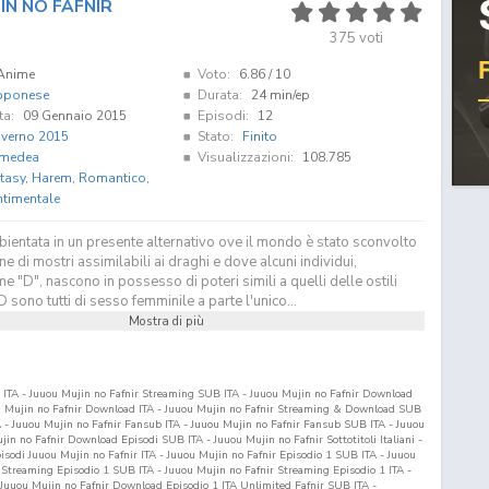
IN NO FAFNIR
375
voti
Anime
Voto:
6.86
/ 10
pponese
Durata:
24 min/ep
ta:
09 Gennaio 2015
Episodi:
12
nverno 2015
Stato:
Finito
medea
Visualizzazioni:
108.785
tasy
,
Harem
,
Romantico
,
ntimentale
bientata in un presente alternativo ove il mondo è stato sconvolto
e di mostri assimilabili ai draghi e dove alcuni individui,
me "D", nascono in possesso di poteri simili a quelli delle ostili
D sono tutti di sesso femminile a parte l'unico...
Mostra di più
r ITA - Juuou Mujin no Fafnir Streaming SUB ITA - Juuou Mujin no Fafnir Download
ou Mujin no Fafnir Download ITA - Juuou Mujin no Fafnir Streaming & Download SUB
 - Juuou Mujin no Fafnir Fansub ITA - Juuou Mujin no Fafnir Fansub SUB ITA - Juuou
in no Fafnir Download Episodi SUB ITA - Juuou Mujin no Fafnir Sottotitoli Italiani -
pisodi Juuou Mujin no Fafnir ITA - Juuou Mujin no Fafnir Episodio
1
SUB ITA - Juuou
r Streaming Episodio
1
SUB ITA - Juuou Mujin no Fafnir Streaming Episodio
1
ITA -
Juuou Mujin no Fafnir Download Episodio
1
ITA Unlimited Fafnir SUB ITA -