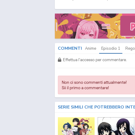
Unlimited Fafnir ITA - Unlimited Fafnir Streaming SU
Unlimited Fafnir Download ITA - Unlimited Fafnir St
Unlimited Fafnir Fansub ITA - Unlimited Fafnir Fansu
Download Episodi SUB ITA - Unlimited Fafnir Sottotitol
ITA - Unlimited Fafnir Episodio
1
SUB ITA - Unlimited 
Fafnir Streaming Episodio
1
ITA - Unlimited Fafnir D
COMMENTI
Anime
Episodio
1
Rego
Effettua l'accesso per commentare.
Non ci sono commenti attualmente!
Sii il primo a commentare!
SERIE SIMILI CHE POTREBBERO INT