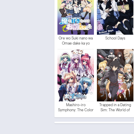
Ore wo Suki nano wa
School Days
Omae dake ka yo
Mashiro-iro
Trapped in a Dating
Symphony: The Color
Sim: The World of
of Lovers
Otome Games is
Tough for Mobs 2