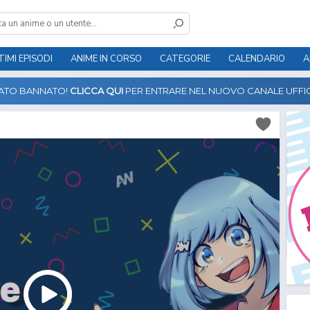
TIMI EPISODI
ANIME IN CORSO
CATEGORIE
CALENDARIO
A
TATO BANNATO!
CLICCA QUI
PER ENTRARE NEL NUOVO CANALE UFFIC