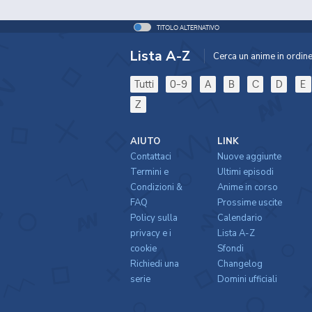
TITOLO ALTERNATIVO
Lista A-Z
Cerca un anime in ordine 
Tutti
0-9
A
B
C
D
E
Z
AIUTO
LINK
Contattaci
Nuove aggiunte
Termini e
Ultimi episodi
Condizioni &
Anime in corso
FAQ
Prossime uscite
Policy sulla
Calendario
privacy e i
Lista A-Z
cookie
Sfondi
Richiedi una
Changelog
serie
Domini ufficiali