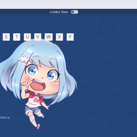
CAMBIA TEMA
S
T
U
V
W
X
Y
.
rld.cc
.
n