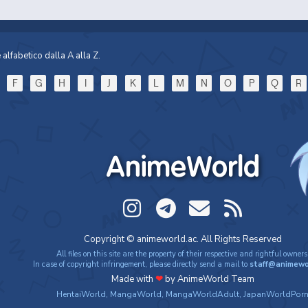
alfabetico dalla A alla Z.
F
G
H
I
J
K
L
M
N
O
P
Q
R
AnimeWorld
Copyright © animeworld.ac. All Rights Reserved
All files on this site are the property of their respective and rightful owners
In case of copyright infringement, please directly send a mail to
staff@animewo
Made with
❤
by AnimeWorld Team
HentaiWorld
,
MangaWorld
,
MangaWorldAdult
,
JapanWorldPor