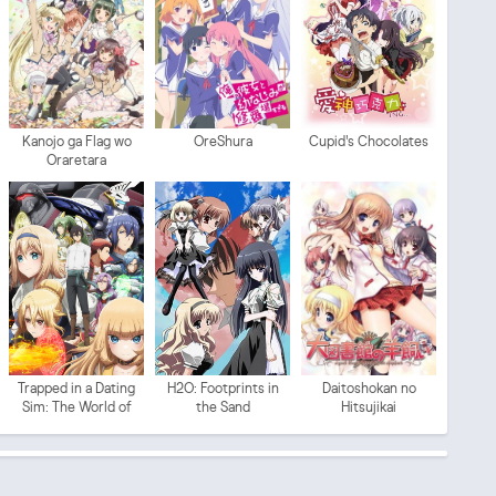
Kanojo ga Flag wo
OreShura
Cupid's Chocolates
Oraretara
Trapped in a Dating
H2O: Footprints in
Daitoshokan no
Sim: The World of
the Sand
Hitsujikai
Otome Games is
Tough for Mobs