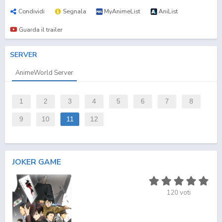
Condividi
Segnala
MyAnimeList
AniList
Guarda il trailer
SERVER
AnimeWorld Server
1
2
3
4
5
6
7
8
9
10
11
12
JOKER GAME
120
voti