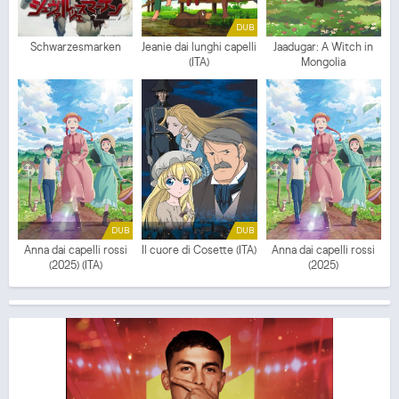
DUB
Schwarzesmarken
Jeanie dai lunghi capelli
Jaadugar: A Witch in
(ITA)
Mongolia
DUB
DUB
Anna dai capelli rossi
Il cuore di Cosette (ITA)
Anna dai capelli rossi
(2025) (ITA)
(2025)