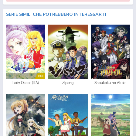
SERIE SIMILI CHE POTREBBERO INTERESSARTI
DUB
Lady Oscar (ITA)
Zipang
Shoukoku no Altair