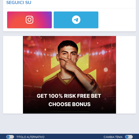
SEGUICI SU
TITOLO ALTERNATIVO
CAMBIA TEMA