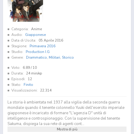
Categoria:
Anime
Audio:
Giapponese
Data di Uscita:
05 Aprile 2016
Stagione:
Primavera 2016
Studio:
Production I.G
Genere:
Drammatico
,
Militari
,
Storico
Voto:
6.89
/ 10
Durata:
24 min/ep
Episodi:
12
Stato:
Finito
Visualizzazioni:
22.314
La storia è ambientata nel 1937 alla vigilia della seconda guerra
mondiale quando il tenente colonnello Yuuki dell'esercito imperiale
giapponese è incaricato di formare "L'agenzia D" unità di
intelligence e controspionaggio. Con la supervisione del tenente
Sakuma, dispiega la sua rete di agenti cont...
Mostra di più