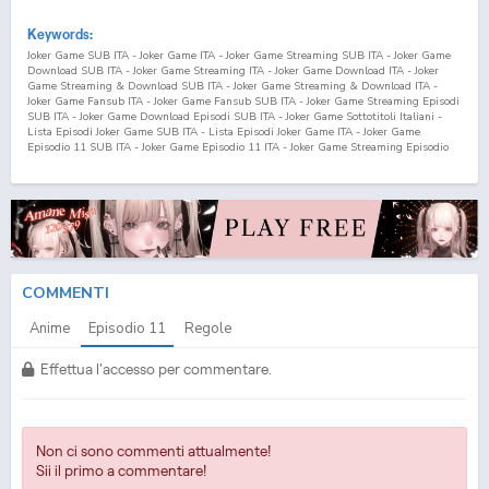
Keywords:
Joker Game SUB ITA - Joker Game ITA - Joker Game Streaming SUB ITA - Joker Game
Download SUB ITA - Joker Game Streaming ITA - Joker Game Download ITA - Joker
Game Streaming & Download SUB ITA - Joker Game Streaming & Download ITA -
Joker Game Fansub ITA - Joker Game Fansub SUB ITA - Joker Game Streaming Episodi
SUB ITA - Joker Game Download Episodi SUB ITA - Joker Game Sottotitoli Italiani -
Lista Episodi Joker Game SUB ITA - Lista Episodi Joker Game ITA - Joker Game
Episodio
11
SUB ITA - Joker Game Episodio
11
ITA - Joker Game Streaming Episodio
11
SUB ITA - Joker Game Streaming Episodio
11
ITA - Joker Game Download Episodio
11
SUB ITA - Joker Game Download Episodio
11
ITA
COMMENTI
Anime
Episodio
11
Regole
Effettua l'accesso per commentare.
Non ci sono commenti attualmente!
Sii il primo a commentare!