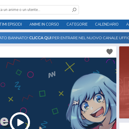
TIMI EPISODI
ANIME IN CORSO
CATEGORIE
CALENDARIO
A
TATO BANNATO!
CLICCA QUI
PER ENTRARE NEL NUOVO CANALE UFFIC