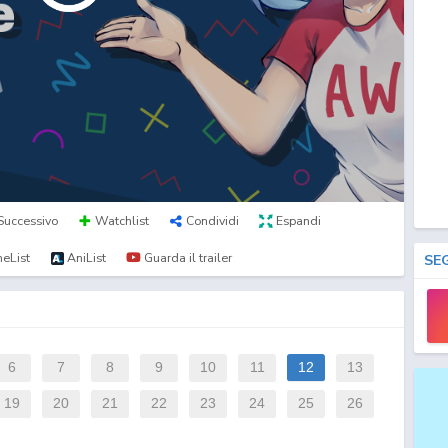
Successivo
Watchlist
Condividi
Espandi
eList
AniList
Guarda il trailer
SE
6
7
8
9
10
11
12
13
19
20
21
22
23
24
25
26