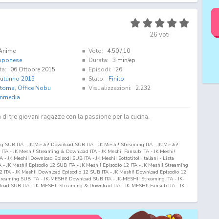
26
voti
Anime
Voto:
4.50
/ 10
pponese
Durata:
3 min/ep
ta:
06 Ottobre 2015
Episodi:
26
utunno 2015
Stato:
Finito
toma
,
Office Nobu
Visualizzazioni:
2.232
mmedia
a di tre giovani ragazze con la passione per la cucina.
ing SUB ITA - JK Meshi! Download SUB ITA - JK Meshi! Streaming ITA - JK Meshi!
TA - JK Meshi! Streaming & Download ITA - JK Meshi! Fansub ITA - JK Meshi!
- JK Meshi! Download Episodi SUB ITA - JK Meshi! Sottotitoli Italiani - Lista
A - JK Meshi! Episodio
12
SUB ITA - JK Meshi! Episodio
12
ITA - JK Meshi! Streaming
2
ITA - JK Meshi! Download Episodio
12
SUB ITA - JK Meshi! Download Episodio
12
treaming SUB ITA - JK-MESHI! Download SUB ITA - JK-MESHI! Streaming ITA - JK-
ad SUB ITA - JK-MESHI! Streaming & Download ITA - JK-MESHI! Fansub ITA - JK-
 SUB ITA - JK-MESHI! Download Episodi SUB ITA - JK-MESHI! Sottotitoli Italiani -
ESHI! ITA - JK-MESHI! Episodio
12
SUB ITA - JK-MESHI! Episodio
12
ITA - JK-MESHI!
g Episodio
12
ITA - JK-MESHI! Download Episodio
12
SUB ITA - JK-MESHI!