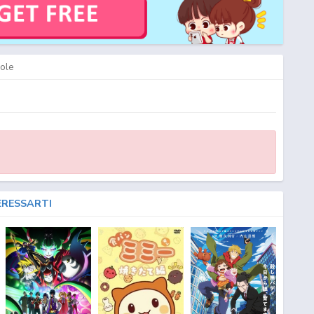
ole
ERESSARTI