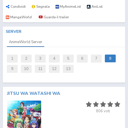
Condividi
Segnala
MyAnimeList
AniList
MangaWorld
Guarda il trailer
SERVER
AnimeWorld Server
1
2
3
4
5
6
7
8
9
10
11
12
13
JITSU WA WATASHI WA
806
voti