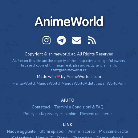
AnimeWorld
Copyright © animeworld.ac. All Rights Reserved
All files on this site are the property of their respective and rightful owners.
In case of copyright infringement, please directly send a mail to
staff@animeworld.cc
.
Made with
❤
by AnimeWorld Team
HentaiWorld
,
MangaWorld
,
MangaWorldAdult
,
JapanWorldPorn
AIUTO
Contattaci
Termini e Condizioni & FAQ
Policy sulla privacy e i cookie
Richiedi una serie
LINK
Nuove aggiunte
Ultimi episodi
Anime in corso
Prossime uscite