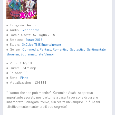
Categoria:
Anime
Audio:
Giapponese
Data di Uscita:
07 Luglio 2015
Stagione:
Estate 2015
Studio:
3xCube
,
TMS Entertainment
Genere:
Commedia
,
Fantasy
,
Romantico
,
Scolastico
,
Sentimentale
,
Shounen
,
Soprannaturale
,
Vampiri
Voto:
7.32
/ 10
Durata:
24 min/ep
Episodi:
13
Stato:
Finito
Visualizzazioni:
134.884
"L'uomo che non può mentire", Kuromine Asahi, scopre un
importante segreto mentre torna a casa: la persona di cui si é
innamorato Shiragami Youko, é in realtá un vampiro. Può Asahi
effettivamente mantenere il suo segreto?