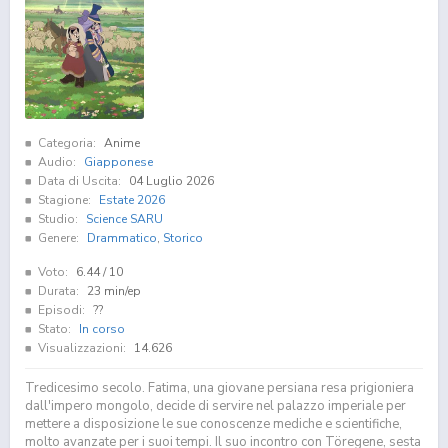
Categoria:
Anime
Audio:
Giapponese
Data di Uscita:
04 Luglio 2026
Stagione:
Estate 2026
Studio:
Science SARU
Genere:
Drammatico
,
Storico
Voto:
6.44
/ 10
Durata:
23 min/ep
Episodi:
??
Stato:
In corso
Visualizzazioni:
14.626
Tredicesimo secolo. Fatima, una giovane persiana resa prigioniera
dall'impero mongolo, decide di servire nel palazzo imperiale per
mettere a disposizione le sue conoscenze mediche e scientifiche,
molto avanzate per i suoi tempi. Il suo incontro con Töregene, sesta