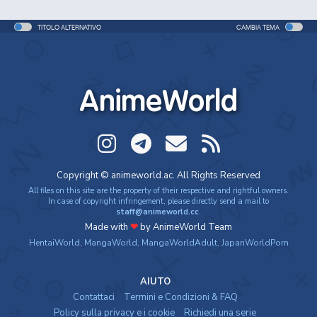
TITOLO ALTERNATIVO
CAMBIA TEMA
AnimeWorld
Copyright © animeworld.ac. All Rights Reserved
All files on this site are the property of their respective and rightful owners.
In case of copyright infringement, please directly send a mail to
staff@animeworld.cc
.
Made with
❤
by AnimeWorld Team
HentaiWorld
,
MangaWorld
,
MangaWorldAdult
,
JapanWorldPorn
AIUTO
Contattaci
Termini e Condizioni & FAQ
Policy sulla privacy e i cookie
Richiedi una serie