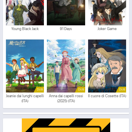
Young Black Jack
91 Days
Joker Game
DUB
DUB
DUB
Jeanie dai lunghi capelli
Anna dai capelli rossi
Il cuore di Cosette (ITA)
(ITA)
(2025) (ITA)