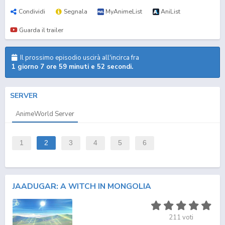
Condividi
Segnala
MyAnimeList
AniList
Guarda il trailer
Il prossimo episodio uscirà all'incirca fra
1 giorno 7 ore 59 minuti e 52 secondi.
SERVER
AnimeWorld Server
1
2
3
4
5
6
JAADUGAR: A WITCH IN MONGOLIA
211
voti