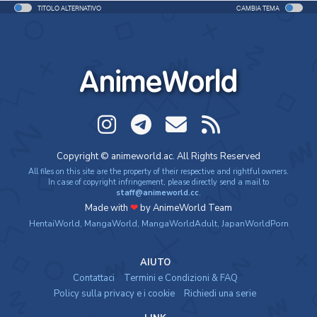
TITOLO ALTERNATIVO
CAMBIA TEMA
AnimeWorld
Copyright © animeworld.ac. All Rights Reserved
All files on this site are the property of their respective and rightful owners.
In case of copyright infringement, please directly send a mail to
staff@animeworld.cc
.
Made with
❤
by AnimeWorld Team
HentaiWorld
,
MangaWorld
,
MangaWorldAdult
,
JapanWorldPorn
AIUTO
Contattaci
Termini e Condizioni & FAQ
Policy sulla privacy e i cookie
Richiedi una serie