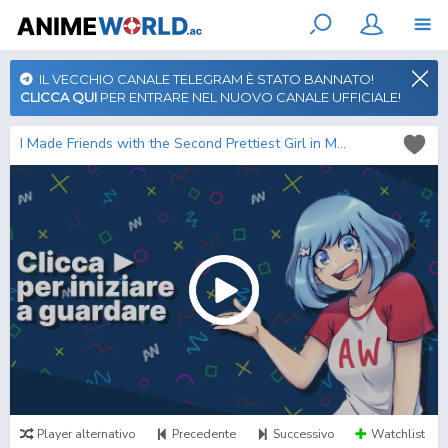
IL VECCHIO CANALE TELEGRAM È STATO BANNATO!
CLICCA QUI
PER ENTRARE NEL NUOVO CANALE UFFICIALE!
I Made Friends with the Second Prettiest Girl in My Class
Player alternativo
Precedente
Successivo
Watchlist