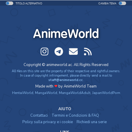
TITOLO ALTERNATIVO
CAMBIA TEMA
AnimeWorld
Copyright © animeworld.ac. All Rights Reserved
All files on this site are the property of their respective and rightful owners.
In case of copyright infringement, please directly send a mail to
staff@animeworld.cc
.
Made with
❤
by AnimeWorld Team
HentaiWorld
,
MangaWorld
,
MangaWorldAdult
,
JapanWorldPorn
AIUTO
Contattaci
Termini e Condizioni & FAQ
Policy sulla privacy e i cookie
Richiedi una serie