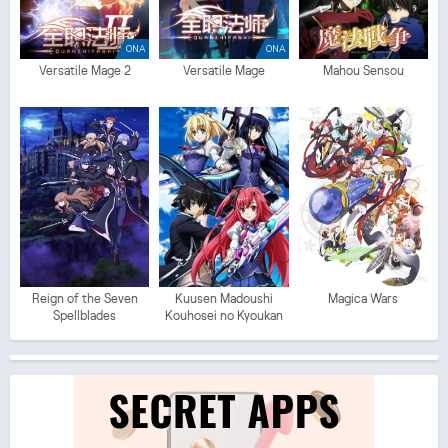
ONA
ONA
Versatile Mage 2
Versatile Mage
Mahou Sensou
Reign of the Seven
Kuusen Madoushi
Magica Wars
Spellblades
Kouhosei no Kyoukan