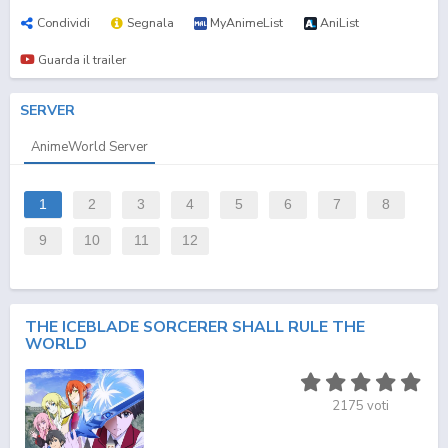
Condividi
Segnala
MyAnimeList
AniList
Guarda il trailer
SERVER
AnimeWorld Server
1
2
3
4
5
6
7
8
9
10
11
12
THE ICEBLADE SORCERER SHALL RULE THE
WORLD
2175
voti