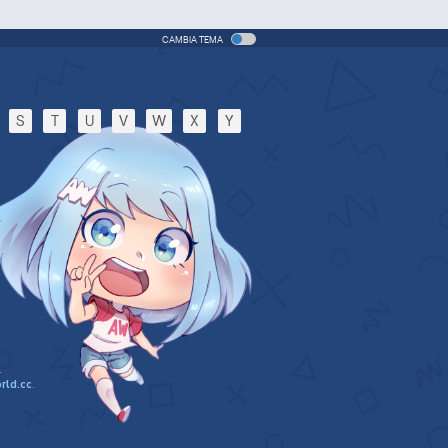
CAMBIA TEMA
S
T
U
V
W
X
Y
.
rld.cc
.
n