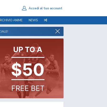
Accedi al tuo account
RCHIVIO ANIME
NEWS
IALE!