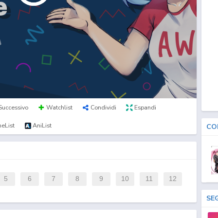
Successivo
Watchlist
Condividi
Espandi
eList
AniList
CO
5
6
7
8
9
10
11
12
SE