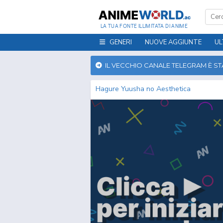
LA TUA FONTE ILLIMITATA DI ANIME
GENERI
NUOVE AGGIUNTE
UL
IL VECCHIO CANALE TELEGRAM È S
Hagure Yuusha no Aesthetica