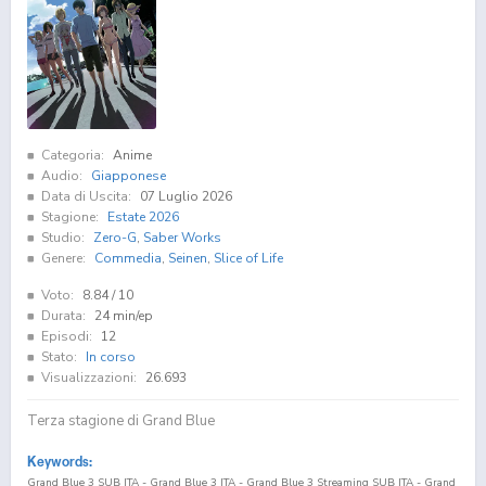
Categoria:
Anime
Audio:
Giapponese
Data di Uscita:
07 Luglio 2026
Stagione:
Estate 2026
Studio:
Zero-G
,
Saber Works
Genere:
Commedia
,
Seinen
,
Slice of Life
Voto:
8.84
/ 10
Durata:
24 min/ep
Episodi:
12
Stato:
In corso
Visualizzazioni:
26.693
Terza stagione di Grand Blue
Keywords:
Grand Blue 3 SUB ITA - Grand Blue 3 ITA - Grand Blue 3 Streaming SUB ITA - Grand