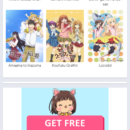
san
Amaama to Inazuma
Koufuku Graffiti
Locodol