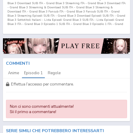
Blue 3 Download SUB ITA - Grand Blue 3 Streaming ITA - Grand Blue 3 Download ITA
- Grand Blue 3 Streaming & Download SUB ITA - Grand Blue 3 Streaming &
Download ITA - Grand Blue 3 Fansub ITA - Grand Blue 3 Fansub SUB ITA - Grand
Blue 3 Streaming Episodi SUB ITA - Grand Blue 3 Download Episodi SUB ITA - Grand
Blue 3 Sottotitoli Italiani - Lista Episodi Grand Blue 3 SUB ITA - Lista Episodi Grand
Blue 3 ITA - Grand Blue 3 Episodio
1
SUB ITA - Grand Blue 3 Episodio
1
ITA - Grand
Blue 3 Streaming Episodio
1
SUB ITA - Grand Blue 3 Streaming Episodio
1
ITA -
Grand Blue 3 Download Episodio
1
SUB ITA - Grand Blue 3 Download Episodio
1
ITA
Grand Blue Dreaming 3 SUB ITA - Grand Blue Dreaming 3 ITA - Grand Blue
Dreaming 3 Streaming SUB ITA - Grand Blue Dreaming 3 Download SUB ITA - Grand
Blue Dreaming 3 Streaming ITA - Grand Blue Dreaming 3 Download ITA - Grand Blue
Dreaming 3 Streaming & Download SUB ITA - Grand Blue Dreaming 3 Streaming &
Download ITA - Grand Blue Dreaming 3 Fansub ITA - Grand Blue Dreaming 3 Fansub
SUB ITA - Grand Blue Dreaming 3 Streaming Episodi SUB ITA - Grand Blue
Dreaming 3 Download Episodi SUB ITA - Grand Blue Dreaming 3 Sottotitoli Italiani -
COMMENTI
Lista Episodi Grand Blue Dreaming 3 SUB ITA - Lista Episodi Grand Blue Dreaming
3 ITA - Grand Blue Dreaming 3 Episodio
1
SUB ITA - Grand Blue Dreaming 3
Anime
Episodio
1
Regole
Episodio
1
ITA - Grand Blue Dreaming 3 Streaming Episodio
1
SUB ITA - Grand Blue
Dreaming 3 Streaming Episodio
1
ITA - Grand Blue Dreaming 3 Download Episodio
1
SUB ITA - Grand Blue Dreaming 3 Download Episodio
1
ITA
Effettua l'accesso per commentare.
Non ci sono commenti attualmente!
Sii il primo a commentare!
SERIE SIMILI CHE POTREBBERO INTERESSARTI