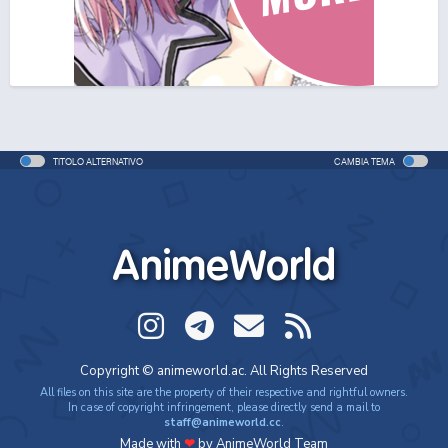
TITOLO ALTERNATIVO
CAMBIA TEMA
AnimeWorld
Copyright © animeworld.ac. All Rights Reserved
All files on this site are the property of their respective and rightful owners.
In case of copyright infringement, please directly send a mail to
staff@animeworld.cc
.
Made with
❤
by AnimeWorld Team