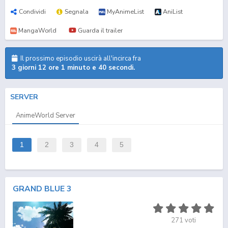
Condividi
Segnala
MyAnimeList
AniList
MangaWorld
Guarda il trailer
Il prossimo episodio uscirà all'incirca fra
3 giorni 12 ore 1 minuto e 39 secondi.
SERVER
AnimeWorld Server
1
2
3
4
5
GRAND BLUE 3
271
voti