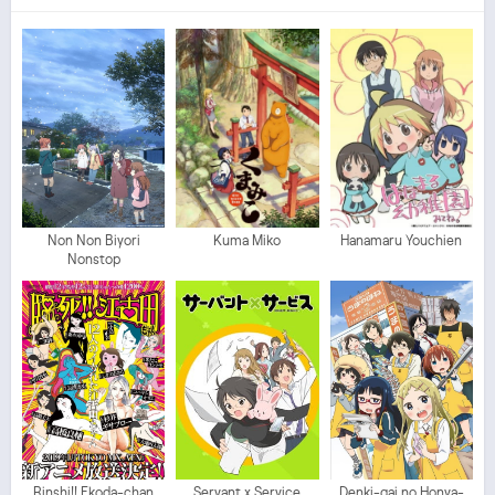
Non Non Biyori
Kuma Miko
Hanamaru Youchien
Nonstop
Rinshi!! Ekoda-chan
Servant x Service
Denki-gai no Honya-