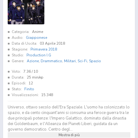
Categoria:
Anime
Audio:
Giapponese
Data di Uscita:
03 Aprile 2018
Stagione:
Primavera 2018
Studio:
Production I.G
Genere:
Azione
,
Drammatico
,
Militari
,
Sci-Fi
,
Spazio
Voto:
7.36
/ 10
Durata:
25 min/ep
Episodi:
12
Stato:
Finito
Visualizzazioni:
15.348
Universo, ottavo secolo dell'Era Spaziale. L'uomo ha colonizzato lo
spazio, e da cento cinquant'anni si consuma una feroce guerra tra le
due principali potenze: l'Impero Galattico, dominato dalla dinastia
dei Goldenbaum, e l'Alleanza dei Pianeti Liberi, guidata da un
governo democratico. Centro degl...
Mostra di più