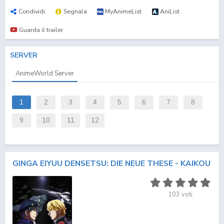
Condividi
Segnala
MyAnimeList
AniList
Guarda il trailer
SERVER
AnimeWorld Server
1
2
3
4
5
6
7
8
9
10
11
12
GINGA EIYUU DENSETSU: DIE NEUE THESE - KAIKOU
103
voti