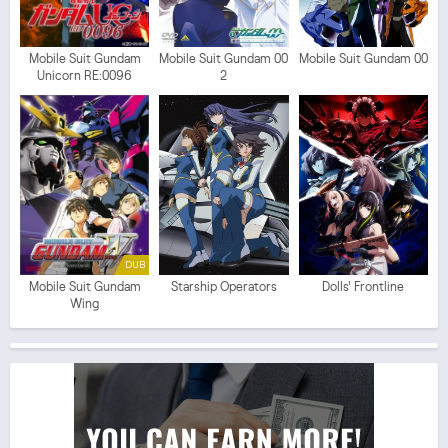
Mobile Suit Gundam
Mobile Suit Gundam 00
Mobile Suit Gundam 00
Unicorn RE:0096
2
DUB
Mobile Suit Gundam
Starship Operators
Dolls' Frontline
Wing