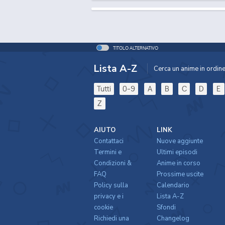
TITOLO ALTERNATIVO
Lista A-Z
Cerca un anime in ordine 
Tutti
0-9
A
B
C
D
E
Z
AIUTO
LINK
Contattaci
Nuove aggiunte
Termini e
Ultimi episodi
Condizioni &
Anime in corso
FAQ
Prossime uscite
Policy sulla
Calendario
privacy e i
Lista A-Z
cookie
Sfondi
Richiedi una
Changelog