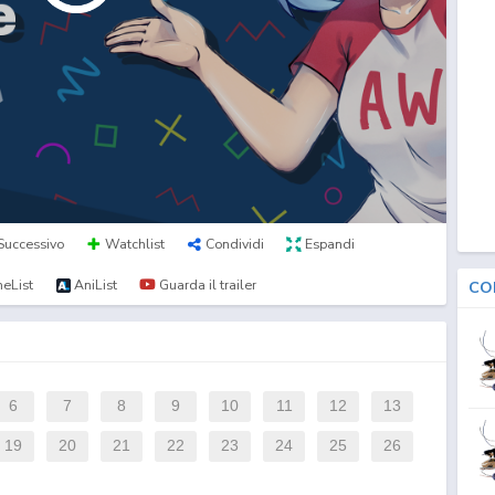
Successivo
Watchlist
Condividi
Espandi
eList
AniList
Guarda il trailer
CO
6
7
8
9
10
11
12
13
19
20
21
22
23
24
25
26