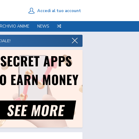
Accedi al tuo account
RCHIVIO ANIME
NEWS
IALE!