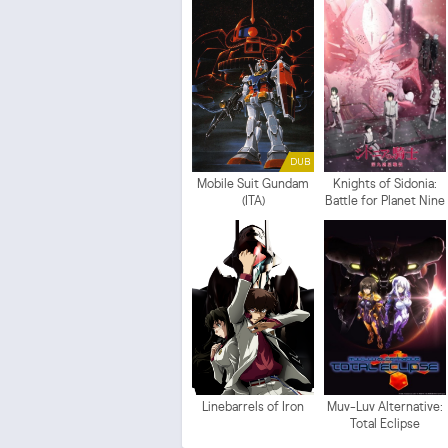
DUB
Mobile Suit Gundam
Knights of Sidonia:
(ITA)
Battle for Planet Nine
Linebarrels of Iron
Muv-Luv Alternative:
Total Eclipse