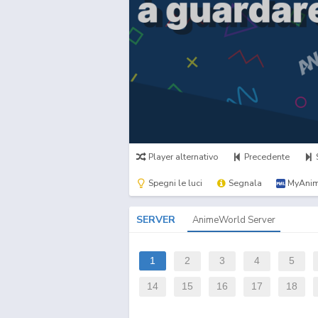
Player alternativo
Precedente
Spegni le luci
Segnala
MyAnim
SERVER
AnimeWorld Server
1
2
3
4
5
14
15
16
17
18