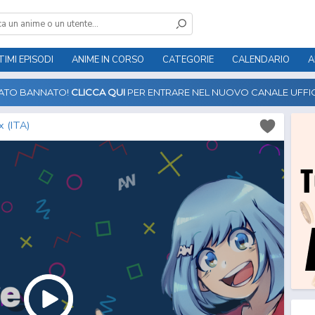
TIMI EPISODI
ANIME IN CORSO
CATEGORIE
CALENDARIO
A
TATO BANNATO!
CLICCA QUI
PER ENTRARE NEL NUOVO CANALE UFFIC
x (ITA)