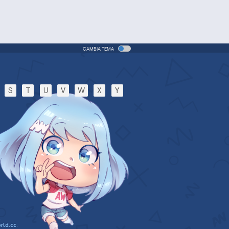
CAMBIA TEMA
S
T
U
V
W
X
Y
.
rld.cc
.