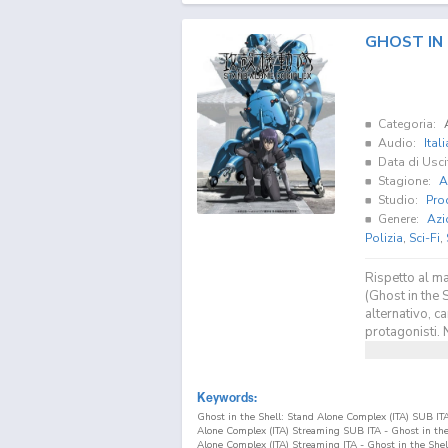
GHOST IN 
Categoria:
Audio:
Ital
Data di Usci
Stagione:
A
Studio:
Pro
Genere:
Azi
Polizia
,
Sci-Fi
,
Rispetto al ma
(Ghost in the 
alternativo, c
protagonisti. 
Keywords:
Ghost in the Shell: Stand Alone Complex (ITA) SUB ITA
Alone Complex (ITA) Streaming SUB ITA - Ghost in the
Alone Complex (ITA) Streaming ITA - Ghost in the Shel