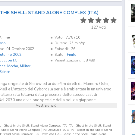
THE SHELL: STAND ALONE COMPLEX (ITA)
127
voti
Anime
Voto:
7.78
/ 10
iano
Durata:
25 min/ep
ta:
01 Ottobre 2002
Episodi:
26
utunno 2002
Stato:
Finito
duction I.G
Visualizzazioni:
38.489
one
,
Mecha
,
Militari
,
Seinen
nga originale di Shirow ed ai due film diretti da Mamoru Oshii,
Shell e L'attacco dei Cyborg) la serie è ambientata in un universo
aratterizzato tuttavia dalla presenza dello stesso cast di
Nel 2030 una divisione speciale della polizia giappone...
Mostra di più
 - Ghost in the Shell: Stand Alone Complex (ITA) ITA - Ghost in the Shell: Stand
 Shell: Stand Alone Complex (ITA) Download SUB ITA - Ghost in the Shell: Stand
l: Stand Alone Complex (ITA) Download ITA - Ghost in the Shell: Stand Alone