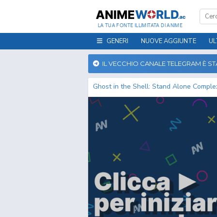
LA TUA FONTE ILLIMITATA DI ANIME
GENERI
NUOVE AGGIUNTE
UL
IL VECCHIO CANALE TELEGRAM È S
Ghost in the Shell: Stand Alone Comple