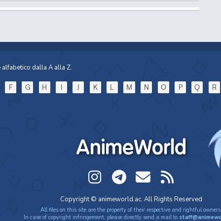
alfabetico dalla A alla Z.
F
G
H
I
J
K
L
M
N
O
P
Q
R
AnimeWorld
Copyright © animeworld.ac. All Rights Reserved
All files on this site are the property of their respective and rightful owners
In case of copyright infringement, please directly send a mail to
staff@animewo