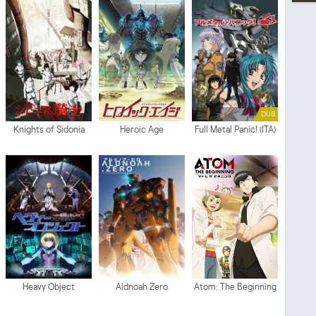
DUB
Knights of Sidonia
Heroic Age
Full Metal Panic! (ITA)
Heavy Object
Aldnoah.Zero
Atom: The Beginning