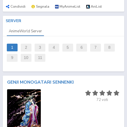
Condividi
Segnala
MyAnimeList
AniList
SERVER
AnimeWorld Server
1
2
3
4
5
6
7
8
9
10
11
GENJI MONOGATARI SENNENKI
72
voti