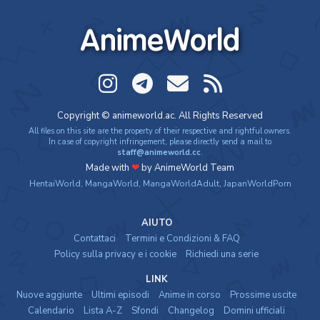
AnimeWorld
Copyright © animeworld.ac. All Rights Reserved
All files on this site are the property of their respective and rightful owners.
In case of copyright infringement, please directly send a mail to
staff@animeworld.cc
.
Made with
❤
by AnimeWorld Team
HentaiWorld
,
MangaWorld
,
MangaWorldAdult
,
JapanWorldPorn
AIUTO
Contattaci
Termini e Condizioni & FAQ
Policy sulla privacy e i cookie
Richiedi una serie
LINK
Nuove aggiunte
Ultimi episodi
Anime in corso
Prossime uscite
Calendario
Lista A-Z
Sfondi
Changelog
Domini ufficiali