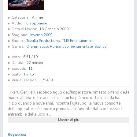
Categoria:
Anime
Audio:
Giapponese
Data di Uscita:
16 Gennaio 2009
Stagione:
Inverno 2009
Studio:
Tezuka Productions
,
TMS Entertainment
Genere:
Drammatico
,
Romantico
,
Sentimentale
,
Storico
Voto:
6.51
/ 10
Durata:
22 min/ep
Episodi:
11
Stato:
Finito
Visualizzazioni:
15.439
Hikaru Genji è il secondo figlio dell'Imperatore, rimasto orfano della
madre all'età di tre anni, di cui non ha più ricordi. La vicenda ha
inizio quando a nove anni, incontra Fujitsubo, la nuova consorte
dell'Imperatore. è amore a prima vista, favorito dalla bellezza di
entrambi e dalla loro a...
Mostra di più
Keywords: