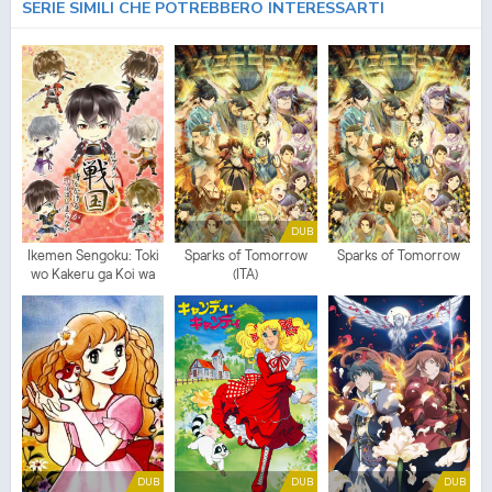
SERIE SIMILI CHE POTREBBERO INTERESSARTI
DUB
Ikemen Sengoku: Toki
Sparks of Tomorrow
Sparks of Tomorrow
wo Kakeru ga Koi wa
(ITA)
Hajimaranai
DUB
DUB
DUB