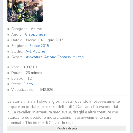
Categoria:
Anime
Audio:
Giapponese
Data di Uscita:
04 Luglio 2015
Stagione:
Estate 2015
Studio:
A-1 Pictures
Genere:
Avventura
,
Azione
,
Fantasy
,
Militari
Voto:
8.08
/ 10
Durata:
23 min/ep
Episodi:
12
Stato:
Finito
Visualizzazioni:
542.826
La storia inizia a Tokyo ai giorni nostri, quando improvvisamente
appare un portale nel centro della città. Dal cancello escono dal
nulla cavalieri in armatura medievale, draghi e altre creature che
attaccano ed uccidono molti cittadini. Tale avvenimento sarà
nominato "l'Incidente di Ginza". In risp...
Mostra di più