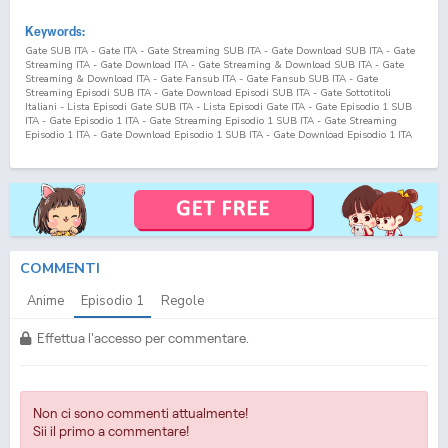
Keywords:
Gate SUB ITA - Gate ITA - Gate Streaming SUB ITA - Gate Download SUB ITA - Gate
Streaming ITA - Gate Download ITA - Gate Streaming & Download SUB ITA - Gate
Streaming & Download ITA - Gate Fansub ITA - Gate Fansub SUB ITA - Gate
Streaming Episodi SUB ITA - Gate Download Episodi SUB ITA - Gate Sottotitoli
Italiani - Lista Episodi Gate SUB ITA - Lista Episodi Gate ITA - Gate Episodio
1
SUB
ITA - Gate Episodio
1
ITA - Gate Streaming Episodio
1
SUB ITA - Gate Streaming
Episodio
1
ITA - Gate Download Episodio
1
SUB ITA - Gate Download Episodio
1
ITA
Gate: Jieitai Kanochi nite, Kaku Tatakaeri SUB ITA - Gate: Jieitai Kanochi nite, Kaku
Tatakaeri ITA - Gate: Jieitai Kanochi nite, Kaku Tatakaeri Streaming SUB ITA - Gate:
Jieitai Kanochi nite, Kaku Tatakaeri Download SUB ITA - Gate: Jieitai Kanochi nite, Kaku
Tatakaeri Streaming ITA - Gate: Jieitai Kanochi nite, Kaku Tatakaeri Download ITA -
Gate: Jieitai Kanochi nite, Kaku Tatakaeri Streaming & Download SUB ITA - Gate:
Jieitai Kanochi nite, Kaku Tatakaeri Streaming & Download ITA - Gate: Jieitai Kanochi
nite, Kaku Tatakaeri Fansub ITA - Gate: Jieitai Kanochi nite, Kaku Tatakaeri Fansub SUB
ITA - Gate: Jieitai Kanochi nite, Kaku Tatakaeri Streaming Episodi SUB ITA - Gate:
Jieitai Kanochi nite, Kaku Tatakaeri Download Episodi SUB ITA - Gate: Jieitai Kanochi
COMMENTI
nite, Kaku Tatakaeri Sottotitoli Italiani - Lista Episodi Gate: Jieitai Kanochi nite, Kaku
Tatakaeri SUB ITA - Lista Episodi Gate: Jieitai Kanochi nite, Kaku Tatakaeri ITA - Gate:
Anime
Episodio
1
Regole
Jieitai Kanochi nite, Kaku Tatakaeri Episodio
1
SUB ITA - Gate: Jieitai Kanochi nite,
Kaku Tatakaeri Episodio
1
ITA - Gate: Jieitai Kanochi nite, Kaku Tatakaeri Streaming
Episodio
1
SUB ITA - Gate: Jieitai Kanochi nite, Kaku Tatakaeri Streaming Episodio
1
Effettua l'accesso per commentare.
ITA - Gate: Jieitai Kanochi nite, Kaku Tatakaeri Download Episodio
1
SUB ITA - Gate:
Jieitai Kanochi nite, Kaku Tatakaeri Download Episodio
1
ITA
Non ci sono commenti attualmente!
Sii il primo a commentare!