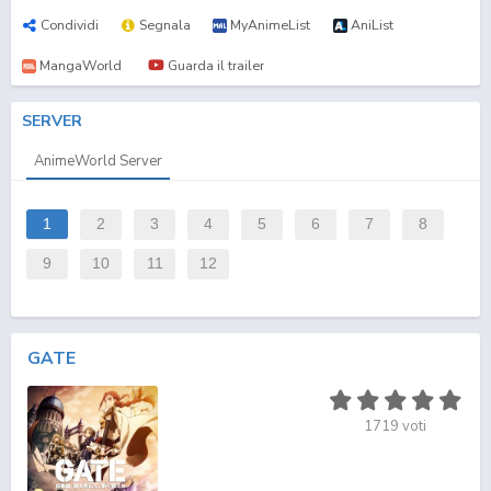
Condividi
Segnala
MyAnimeList
AniList
MangaWorld
Guarda il trailer
SERVER
AnimeWorld Server
1
2
3
4
5
6
7
8
9
10
11
12
GATE
1719
voti