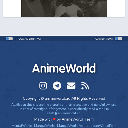
TITOLO ALTERNATIVO
CAMBIA TEMA
AnimeWorld
Copyright © animeworld.ac. All Rights Reserved
All files on this site are the property of their respective and rightful owners.
In case of copyright infringement, please directly send a mail to
staff@animeworld.cc
.
Made with
❤
by AnimeWorld Team
HentaiWorld
,
MangaWorld
,
MangaWorldAdult
,
JapanWorldPorn