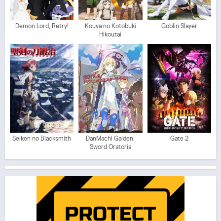
Demon Lord, Retry!
Kouya no Kotobuki
Goblin Slayer
Hikoutai
Seiken no Blacksmith
DanMachi Gaiden:
Gate 2
Sword Oratoria