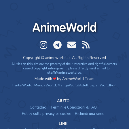
AnimeWorld
Copyright © animeworld.ac. All Rights Reserved
All files on this site are the property of their respective and rightful owners.
In case of copyright infringement, please directly send a mail to
staff@animeworld.cc
.
Made with
❤
by AnimeWorld Team
HentaiWorld
,
MangaWorld
,
MangaWorldAdult
,
JapanWorldPorn
AIUTO
Contattaci
Termini e Condizioni & FAQ
Policy sulla privacy e i cookie
Richiedi una serie
LINK