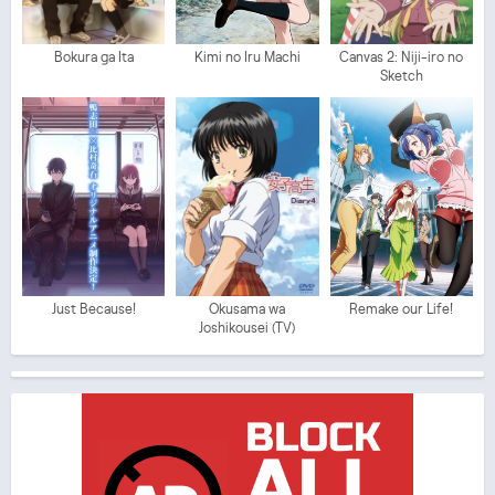
Bokura ga Ita
Kimi no Iru Machi
Canvas 2: Niji-iro no
Sketch
Just Because!
Okusama wa
Remake our Life!
Joshikousei (TV)