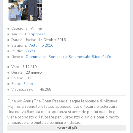
Categoria:
Anime
Audio:
Giapponese
Data di Uscita:
14 Ottobre 2016
Stagione:
Autunno 2016
Studio:
Zexcs
Genere:
Drammatico
,
Romantico
,
Sentimentale
,
Slice of Life
Voto:
7.12
/ 10
Durata:
23 min/ep
Episodi:
11
Stato:
Finito
Visualizzazioni:
48.288
Fune wo Amu (The Great Passage) segue le vicende di Mitsuya
Majime, un venditore fallito appassionato di lettura e letteratura.
Una nuova fiaccola della speranza si accende per lui quando gli
viene proposto di lavorare per il progetto di un dizionario molto
ambizioso che punta ad eliminare il distac...
Mostra di più