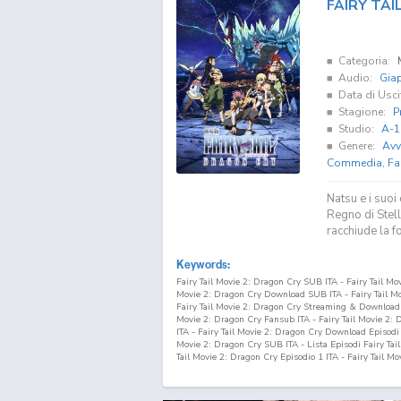
FAIRY TAI
Categoria:
Audio:
Gia
Data di Usci
Stagione:
P
Studio:
A-1
Genere:
Avv
Commedia
,
Fa
Natsu e i suoi
Regno di Stell
racchiude la f
Keywords:
Fairy Tail Movie 2: Dragon Cry SUB ITA - Fairy Tail Mo
Movie 2: Dragon Cry Download SUB ITA - Fairy Tail Mo
Fairy Tail Movie 2: Dragon Cry Streaming & Download 
Movie 2: Dragon Cry Fansub ITA - Fairy Tail Movie 2:
ITA - Fairy Tail Movie 2: Dragon Cry Download Episodi S
Movie 2: Dragon Cry SUB ITA - Lista Episodi Fairy Tai
Tail Movie 2: Dragon Cry Episodio
1
ITA - Fairy Tail M
Streaming Episodio
1
ITA - Fairy Tail Movie 2: Drago
Episodio
1
ITA Fairy Tail the Movie: Dragon Cry SUB ITA
Streaming SUB ITA - Fairy Tail the Movie: Dragon Cry 