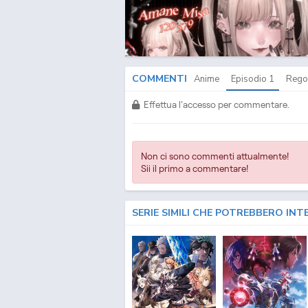
Movie: Dragon Cry Download ITA - Fairy Tail the Movi
Streaming & Download ITA - Fairy Tail the Movie: Drag
the Movie: Dragon Cry Streaming Episodi SUB ITA - Fai
Dragon Cry Sottotitoli Italiani - Lista Episodi Fairy T
- Fairy Tail the Movie: Dragon Cry Episodio
1
SUB ITA -
Streaming Episodio
1
SUB ITA - Fairy Tail the Movie:
Episodio
1
SUB ITA - Fairy Tail the Movie: Dragon Cr
COMMENTI
Anime
Episodio
1
Rego
Effettua l'accesso per commentare.
Non ci sono commenti attualmente!
Sii il primo a commentare!
SERIE SIMILI CHE POTREBBERO INT