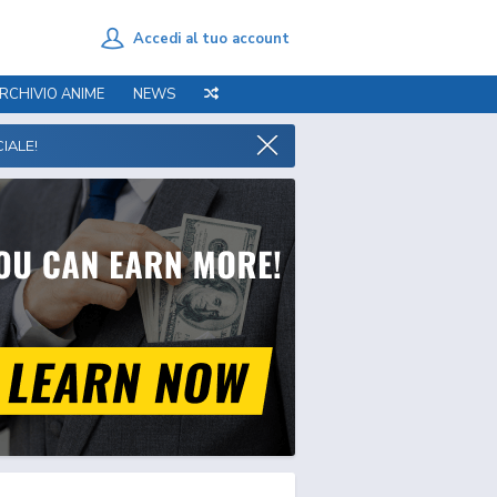
Accedi al tuo account
RCHIVIO ANIME
NEWS
IALE!