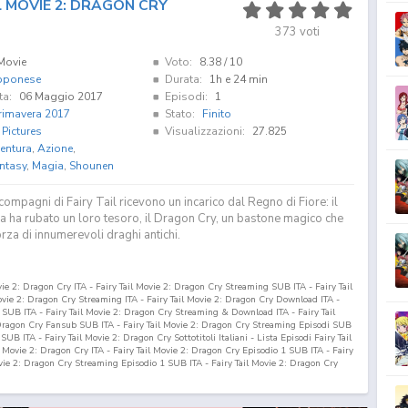
L MOVIE 2: DRAGON CRY
373
voti
Movie
Voto:
8.38
/ 10
pponese
Durata:
1h e 24 min
ta:
06 Maggio 2017
Episodi:
1
rimavera 2017
Stato:
Finito
 Pictures
Visualizzazioni:
27.825
entura
,
Azione
,
ntasy
,
Magia
,
Shounen
 compagni di Fairy Tail ricevono un incarico dal Regno di Fiore: il
a ha rubato un loro tesoro, il Dragon Cry, un bastone magico che
orza di innumerevoli draghi antichi.
vie 2: Dragon Cry ITA - Fairy Tail Movie 2: Dragon Cry Streaming SUB ITA - Fairy Tail
vie 2: Dragon Cry Streaming ITA - Fairy Tail Movie 2: Dragon Cry Download ITA -
SUB ITA - Fairy Tail Movie 2: Dragon Cry Streaming & Download ITA - Fairy Tail
 Dragon Cry Fansub SUB ITA - Fairy Tail Movie 2: Dragon Cry Streaming Episodi SUB
UB ITA - Fairy Tail Movie 2: Dragon Cry Sottotitoli Italiani - Lista Episodi Fairy Tail
l Movie 2: Dragon Cry ITA - Fairy Tail Movie 2: Dragon Cry Episodio
1
SUB ITA - Fairy
ovie 2: Dragon Cry Streaming Episodio
1
SUB ITA - Fairy Tail Movie 2: Dragon Cry
n Cry Download Episodio
1
SUB ITA - Fairy Tail Movie 2: Dragon Cry Download
 - Fairy Tail the Movie: Dragon Cry ITA - Fairy Tail the Movie: Dragon Cry
Download SUB ITA - Fairy Tail the Movie: Dragon Cry Streaming ITA - Fairy Tail the