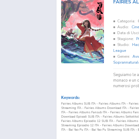
FAIRIES A
Categoria:
Audio:
Cin
Data di Usci
Stagione:
P
Studio:
Hao
League
Genere:
Avv
Soprannatural
Seguiamo le a
monaco e un d
numerosi prob
Keywords:
Fairies Albums SUB ITA - Fairies Albums ITA - Fairi
Streaming ITA - Fairies Albums Download ITA - Fair
ITA - Fairies Albums Fansub ITA - Fairies Albums Fa
Download Episodi SUB ITA - Fairies Albums Sottotitoli 
Fairies Albums Episodio
12
SUB ITA - Fairies Albums
Streaming Episodio
12
ITA - Fairies Albums Download
ITA - Bai Yao Pu ITA - Bai Yao Pu Streaming SUB ITA -
Bai Yao Pu Streaming & Download SUB ITA - Bai Yao P
Bai Yao Pu Streaming Episodi SUB ITA - Bai Yao Pu Down