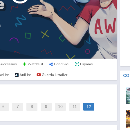
Successivo
Watchlist
Condividi
Espandi
eList
AniList
Guarda il trailer
CO
6
7
8
9
10
11
12