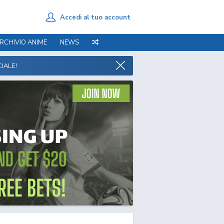
Accedi al tuo account
RCHIVIO ANIME
NEWS
IALE!