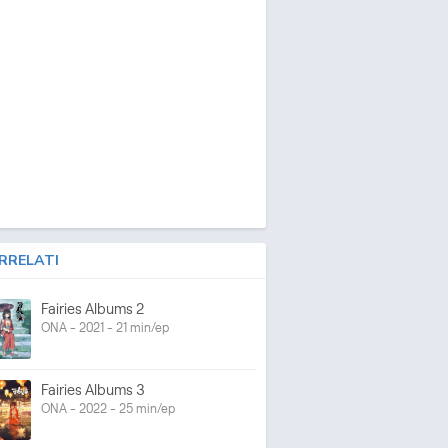
RRELATI
Fairies Albums 2
ONA - 2021 - 21 min/ep
Fairies Albums 3
ONA - 2022 - 25 min/ep