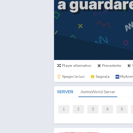
Player alternativo
Precedente
Spegni le luci
Segnala
MyAnim
SERVER
AnimeWorld Server
1
2
3
4
5