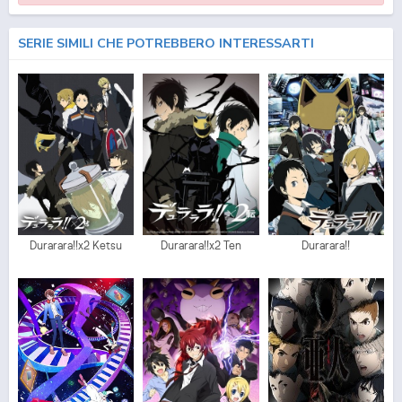
SERIE SIMILI CHE POTREBBERO INTERESSARTI
Durarara!!x2 Ketsu
Durarara!!x2 Ten
Durarara!!