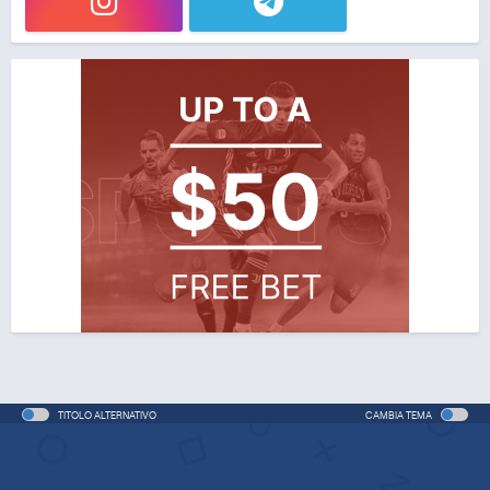
TITOLO ALTERNATIVO
CAMBIA TEMA