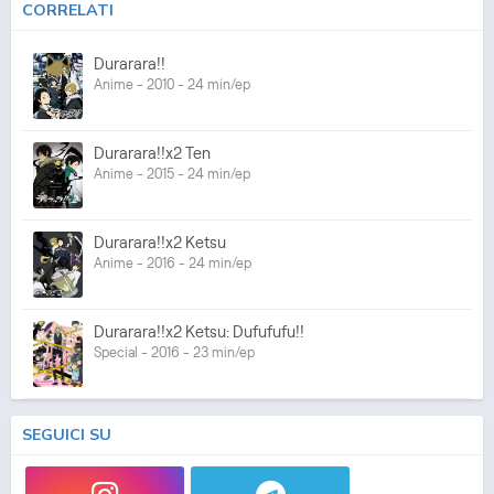
CORRELATI
Durarara!!
Anime - 2010 - 24 min/ep
Durarara!!x2 Ten
Anime - 2015 - 24 min/ep
Durarara!!x2 Ketsu
Anime - 2016 - 24 min/ep
Durarara!!x2 Ketsu: Dufufufu!!
Special - 2016 - 23 min/ep
SEGUICI SU