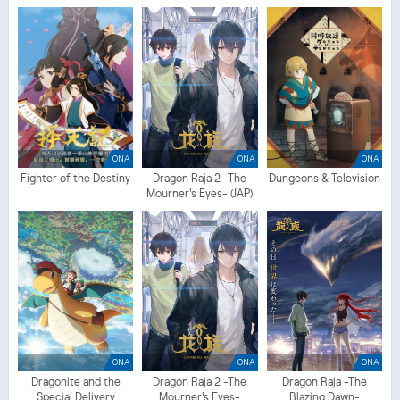
ONA
ONA
ONA
Fighter of the Destiny
Dragon Raja 2 -The
Dungeons & Television
Mourner's Eyes- (JAP)
ONA
ONA
ONA
Dragonite and the
Dragon Raja 2 -The
Dragon Raja -The
Special Delivery
Mourner's Eyes-
Blazing Dawn-