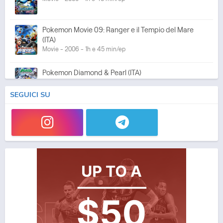
Pokemon Movie 09: Ranger e il Tempio del Mare
(ITA)
Movie - 2006 - 1h e 45 min/ep
Pokemon Diamond & Pearl (ITA)
Anime - 2006 - 23 min/ep
SEGUICI SU
Pokemon Movie 10: L'ascesa di Darkrai (ITA)
Movie - 2007 - 1h e 30 min/ep
Pokemon Movie 11: Giratina e il Guerriero dei Cieli
(ITA)
Movie - 2008 - 1h e 36 min/ep
Pokemon Movie 12: Arceus e il Gioiello della Vita (ITA)
Movie - 2009 - 1h e 34 min/ep