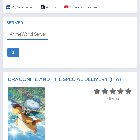
MyAnimeList
AniList
Guarda il trailer
SERVER
AnimeWorld Server
1
DRAGONITE AND THE SPECIAL DELIVERY (ITA)
26
voti