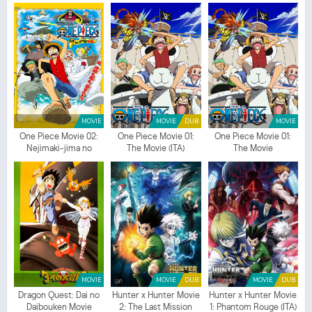
Streaming Episodio
1
SUB ITA - Dragon Ball Movie 01: Shen Long no Densetsu
Streaming Episodio
1
ITA - Dragon Ball Movie 01: Shen Long no Densetsu Download
Episodio
1
SUB ITA - Dragon Ball Movie 01: Shen Long no Densetsu Download
Episodio
1
ITA
MOVIE
MOVIE
DUB
MOVIE
One Piece Movie 02:
One Piece Movie 01:
One Piece Movie 01:
Nejimaki-jima no
The Movie (ITA)
The Movie
Daibouken
MOVIE
MOVIE
DUB
MOVIE
DUB
Dragon Quest: Dai no
Hunter x Hunter Movie
Hunter x Hunter Movie
Daibouken Movie
2: The Last Mission
1: Phantom Rouge (ITA)