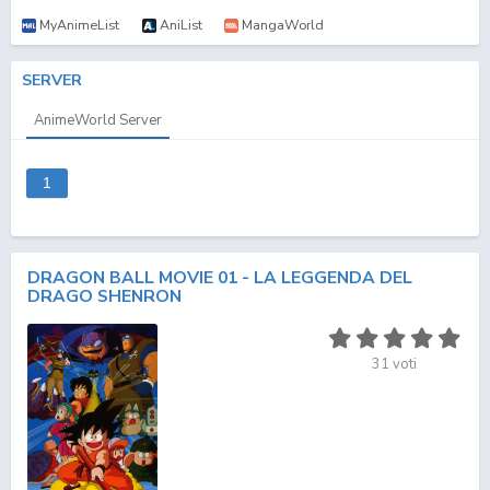
MyAnimeList
AniList
MangaWorld
SERVER
AnimeWorld Server
1
DRAGON BALL MOVIE 01 - LA LEGGENDA DEL
DRAGO SHENRON
31
voti