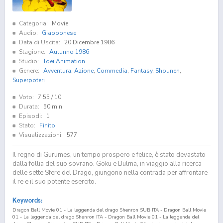
Categoria:
Movie
Audio:
Giapponese
Data di Uscita:
20 Dicembre 1986
Stagione:
Autunno 1986
Studio:
Toei Animation
Genere:
Avventura
,
Azione
,
Commedia
,
Fantasy
,
Shounen
,
Superpoteri
Voto:
7.55
/ 10
Durata:
50 min
Episodi:
1
Stato:
Finito
Visualizzazioni:
577
Il regno di Gurumes, un tempo prospero e felice, è stato devastato
dalla follia del suo sovrano. Goku e Bulma, in viaggio alla ricerca
delle sette Sfere del Drago, giungono nella contrada per affrontare
il re e il suo potente esercito.
Keywords:
Dragon Ball Movie 01 - La leggenda del drago Shenron SUB ITA - Dragon Ball Movie
01 - La leggenda del drago Shenron ITA - Dragon Ball Movie 01 - La leggenda del