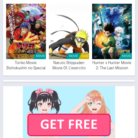
(ITA)
MOVIE
MOVIE
DUB
MOVIE
Toriko Movie:
Naruto Shippuden
Hunter x Hunter Movie
Bishokushin no Special
Movie 01: L'esercito
2: The Last Mission
Menu
fantasma (ITA)