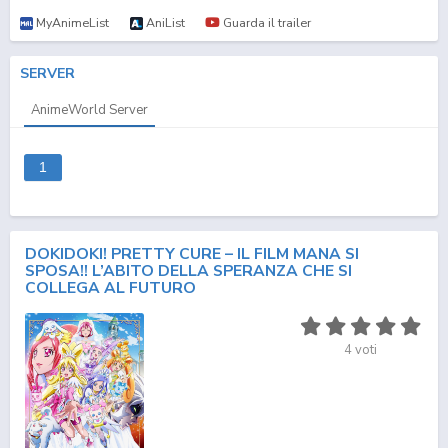
MyAnimeList
AniList
Guarda il trailer
SERVER
AnimeWorld Server
1
DOKIDOKI! PRETTY CURE – IL FILM MANA SI
SPOSA!! L’ABITO DELLA SPERANZA CHE SI
COLLEGA AL FUTURO
4
voti