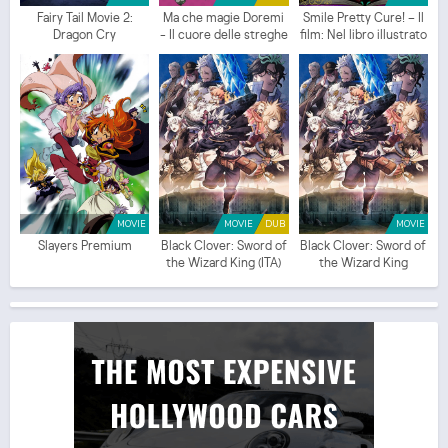
Fairy Tail Movie 2:
Ma che magie Doremi
Smile Pretty Cure! – Il
Dragon Cry
- Il cuore delle streghe
film: Nel libro illustrato
(ITA)
è tutto mescolato!
MOVIE
MOVIE
DUB
MOVIE
Slayers Premium
Black Clover: Sword of
Black Clover: Sword of
the Wizard King (ITA)
the Wizard King