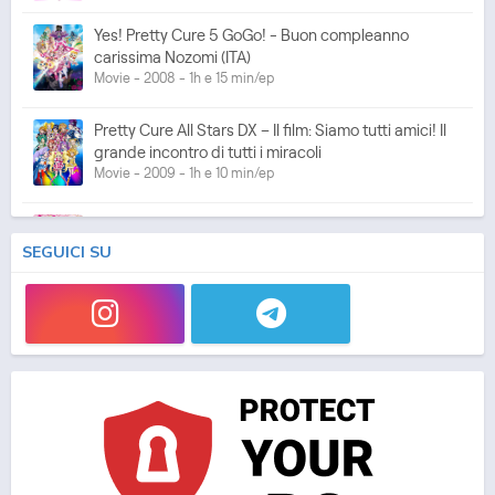
Yes! Pretty Cure 5 GoGo! - Buon compleanno
carissima Nozomi (ITA)
Movie - 2008 - 1h e 15 min/ep
Pretty Cure All Stars DX – Il film: Siamo tutti amici! Il
grande incontro di tutti i miracoli
Movie - 2009 - 1h e 10 min/ep
Fresh Pretty Cure! (ITA)
Anime - 2009 - 24 min/ep
SEGUICI SU
Fresh Pretty Cure! - Le Pretty Cure nel Regno dei
Giocattoli (ITA)
Movie - 2009 - 1h e 10 min/ep
Pretty Cure All Stars DX – Il film 2: Luce della
speranza ☆ Proteggi il Rainbow Jewel!
Movie - 2010 - 1h e 10 min/ep