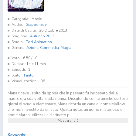
Categoria:
Movie
Audio:
Giapponese
Data di Uscita:
26 Ottobre 2013
Stagione:
Autunno 2013
Studio:
Toei Animation
Genere:
Azione
,
Commedia
,
Magia
Voto:
6.50
/ 10
Durata:
1h e 11 min
Episodi:
1
Stato:
Finito
Visualizzazioni:
38
Mana riceve l’abito da sposa che in passato fu indossato dalla
madre e, a sua volta, dalla nonna. Discutendo con le amiche sui loro
giorni di scuola elementare, Mana ricorda un cane di nome Mallow,
che morì investito da un’auto. Quella notte, un uomo misterioso di
nome Marsh utilizza un clarinetto p...
Mostra di più
Keywords: