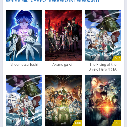
SERIE SIMILI CHE POTREBBERO INTERESSARTI
DUB
Shoumetsu Toshi
Akame ga Kill!
The Rising of the
Shield Hero 4 (ITA)
DUB
DUB