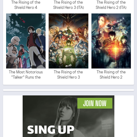
The Rising of the
The Rising of the
The Rising of the
Shield Hero 4
Shield Hero 3 (ITA)
Shield Hero 2 (ITA)
The Most Notorious
The Rising of the
The Rising of the
"Talker" Runs the
Shield Hero 3
Shield Hero 2
World's Greatest Clan