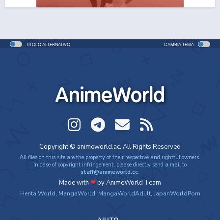
TITOLO ALTERNATIVO
CAMBIA TEMA
AnimeWorld
Copyright © animeworld.ac. All Rights Reserved
All files on this site are the property of their respective and rightful owners.
In case of copyright infringement, please directly send a mail to
staff@animeworld.cc
.
Made with
❤
by AnimeWorld Team
HentaiWorld
,
MangaWorld
,
MangaWorldAdult
,
JapanWorldPorn