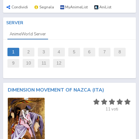
Condividi
Segnala
MyAnimeList
AniList
SERVER
AnimeWorld Server
1
2
3
4
5
6
7
8
9
10
11
12
DIMENSION MOVEMENT OF NAZCA (ITA)
11
voti