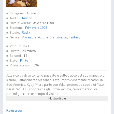
Categoria:
Anime
Audio:
Italiano
Data di Uscita:
06 Aprile 1998
Stagione:
Primavera 1998
Studio:
Radix
Genere:
Avventura
,
Azione
,
Drammatico
,
Fantasy
Voto:
6.36
/ 10
Durata:
24 min/ep
Episodi:
12
Stato:
Finito
Visualizzazioni:
767
Alla ricerca di un lontano passato e sulle tracce del suo maestro di
Kendo, l'affascinante Masanari Tate, improvvisamente recatosi in
Sud America, Kyoji Miura parte con Yuka, promessa sposa di Tate,
per il Perù. Qui scopre che gli uomini-anima, reincarnazioni di
potenti guerrieri un tempo divisi da ...
Mostra di più
Keywords: