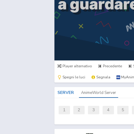
Player alternativo
Precedente
Spegni le luci
Segnala
MyAnim
SERVER
AnimeWorld Server
1
2
3
4
5