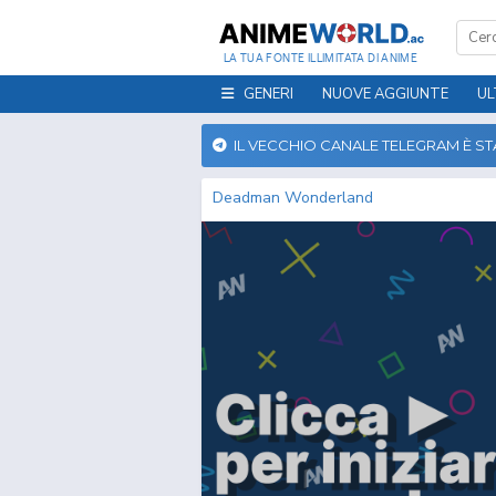
LA TUA FONTE ILLIMITATA DI ANIME
GENERI
NUOVE AGGIUNTE
UL
IL VECCHIO CANALE TELEGRAM È S
Deadman Wonderland