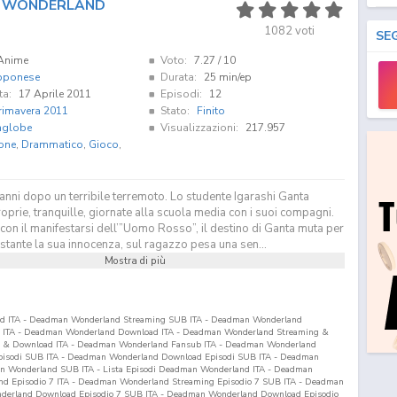
 WONDERLAND
1082
voti
SE
Anime
Voto:
7.27
/ 10
pponese
Durata:
25 min/ep
ta:
17 Aprile 2011
Episodi:
12
rimavera 2011
Stato:
Finito
globe
Visualizzazioni:
217.957
one
,
Drammatico
,
Gioco
,
anni dopo un terribile terremoto. Lo studente Igarashi Ganta
roprie, tranquille, giornate alla scuola media con i suoi compagni.
con il manifestarsi dell’”Uomo Rosso”, il destino di Ganta muta per
tante la sua innocenza, sul ragazzo pesa una sen...
Mostra di più
 ITA - Deadman Wonderland Streaming SUB ITA - Deadman Wonderland
 ITA - Deadman Wonderland Download ITA - Deadman Wonderland Streaming &
 & Download ITA - Deadman Wonderland Fansub ITA - Deadman Wonderland
isodi SUB ITA - Deadman Wonderland Download Episodi SUB ITA - Deadman
dman Wonderland SUB ITA - Lista Episodi Deadman Wonderland ITA - Deadman
nd Episodio
7
ITA - Deadman Wonderland Streaming Episodio
7
SUB ITA - Deadman
derland Download Episodio
7
SUB ITA - Deadman Wonderland Download Episodio