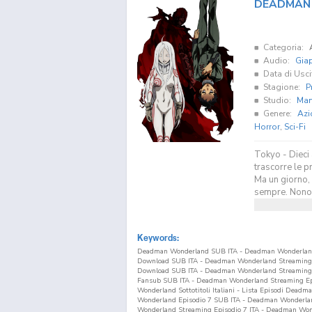
DEADMAN
Categoria:
Audio:
Gia
Data di Usci
Stagione:
P
Studio:
Man
Genere:
Azi
Horror
,
Sci-Fi
Tokyo - Dieci 
trascorre le p
Ma un giorno, 
sempre. Nonos
Keywords:
Deadman Wonderland SUB ITA - Deadman Wonderland
Download SUB ITA - Deadman Wonderland Streaming
Download SUB ITA - Deadman Wonderland Streaming
Fansub SUB ITA - Deadman Wonderland Streaming Ep
Wonderland Sottotitoli Italiani - Lista Episodi Dea
Wonderland Episodio
7
SUB ITA - Deadman Wonderla
Wonderland Streaming Episodio
7
ITA - Deadman Won