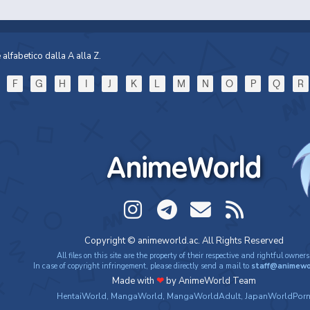
alfabetico dalla A alla Z.
F
G
H
I
J
K
L
M
N
O
P
Q
R
AnimeWorld
Copyright © animeworld.ac. All Rights Reserved
All files on this site are the property of their respective and rightful owners
In case of copyright infringement, please directly send a mail to
staff@animewo
Made with
❤
by AnimeWorld Team
HentaiWorld
,
MangaWorld
,
MangaWorldAdult
,
JapanWorldPor