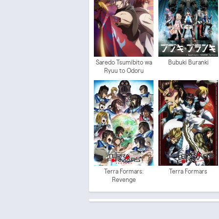
Saredo Tsumibito wa
Bubuki Buranki
Ryuu to Odoru
Terra Formars:
Terra Formars
Revenge