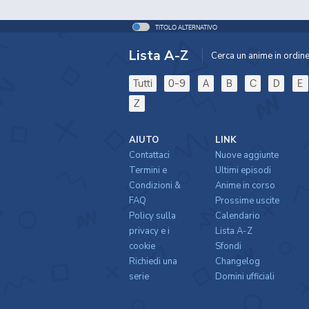
TITOLO ALTERNATIVO
Lista A-Z
Cerca un anime in ordine 
Tutti
0-9
A
B
C
D
E
Z
AIUTO
LINK
Contattaci
Nuove aggiunte
Termini e
Ultimi episodi
Condizioni &
Anime in corso
FAQ
Prossime uscite
Policy sulla
Calendario
privacy e i
Lista A-Z
cookie
Sfondi
Richiedi una
Changelog
serie
Domini ufficiali