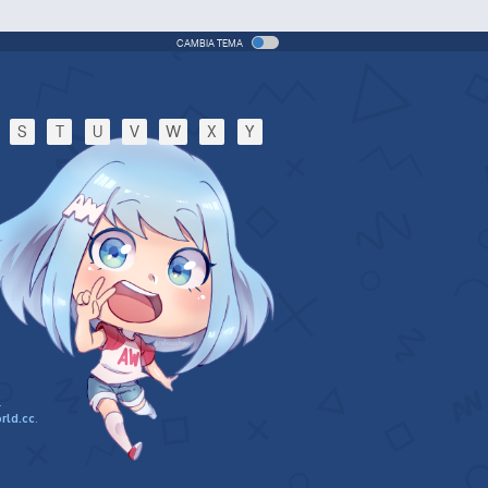
CAMBIA TEMA
S
T
U
V
W
X
Y
.
rld.cc
.
n