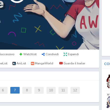
Successivo
Watchlist
Condividi
Espandi
eList
AniList
MangaWorld
Guarda il trailer
CO
6
7
8
9
10
11
12