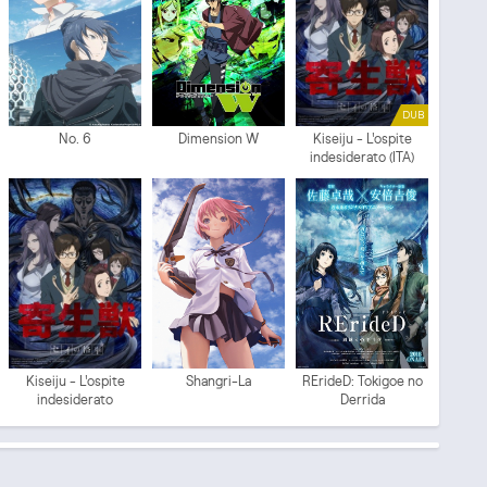
DUB
No. 6
Dimension W
Kiseiju - L'ospite
indesiderato (ITA)
Kiseiju - L'ospite
Shangri-La
RErideD: Tokigoe no
indesiderato
Derrida