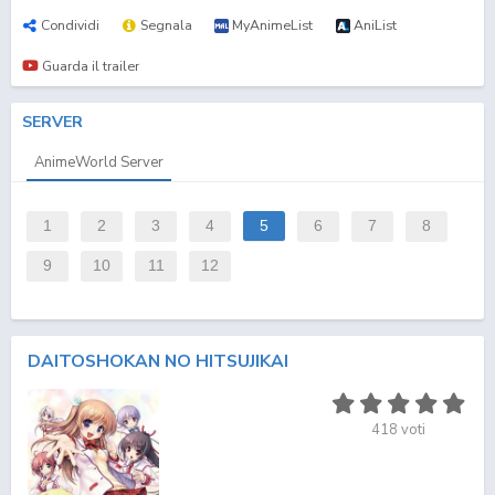
Condividi
Segnala
MyAnimeList
AniList
Guarda il trailer
SERVER
AnimeWorld Server
1
2
3
4
5
6
7
8
9
10
11
12
DAITOSHOKAN NO HITSUJIKAI
418
voti