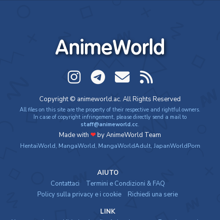
AnimeWorld
Copyright © animeworld.ac. All Rights Reserved
All files on this site are the property of their respective and rightful owners.
In case of copyright infringement, please directly send a mail to
staff@animeworld.cc
.
Made with
❤
by AnimeWorld Team
HentaiWorld
,
MangaWorld
,
MangaWorldAdult
,
JapanWorldPorn
AIUTO
Contattaci
Termini e Condizioni & FAQ
Policy sulla privacy e i cookie
Richiedi una serie
LINK