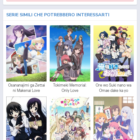
SERIE SIMILI CHE POTREBBERO INTERESSARTI
Osananajimi ga Zettai
Tokimeki Memorial:
Ore wo Suki nano wa
ni Makenai Love
Only Love
Omae dake ka yo
Comedy