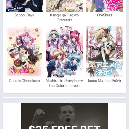
School Days
Kanojo ga Flag wo
OreShura
Oraretara
Cupid's Chocolates
Mashiro-iro Symphony:
Juuou Mujin no Fafnir
The Color of Lovers