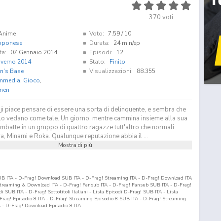
370
voti
Anime
Voto:
7.59
/ 10
pponese
Durata:
24 min/ep
ta:
07 Gennaio 2014
Episodi:
12
nverno 2014
Stato:
Finito
in's Base
Visualizzazioni:
88.355
mmedia
,
Gioco
,
inen
i piace pensare di essere una sorta di delinquente, e sembra che
i lo vedano come tale. Un giorno, mentre cammina insieme alla sua
 imbatte in un gruppo di quattro ragazze tutt'altro che normali:
a, Minami e Roka. Qualunque reputazione abbia il ...
Mostra di più
UB ITA - D-Frag! Download SUB ITA - D-Frag! Streaming ITA - D-Frag! Download ITA
treaming & Download ITA - D-Frag! Fansub ITA - D-Frag! Fansub SUB ITA - D-Frag!
SUB ITA - D-Frag! Sottotitoli Italiani - Lista Episodi D-Frag! SUB ITA - Lista
Frag! Episodio
8
ITA - D-Frag! Streaming Episodio
8
SUB ITA - D-Frag! Streaming
 - D-Frag! Download Episodio
8
ITA