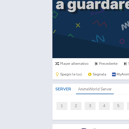
Player alternativo
Precedente
Spegni le luci
Segnala
MyAnim
SERVER
AnimeWorld Server
1
2
3
4
5