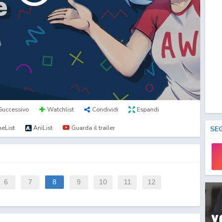
Successivo
Watchlist
Condividi
Espandi
eList
AniList
Guarda il trailer
SE
6
7
8
9
10
11
12