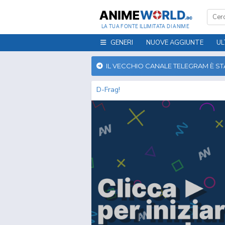
LA TUA FONTE ILLIMITATA DI ANIME
GENERI
NUOVE AGGIUNTE
UL
IL VECCHIO CANALE TELEGRAM È S
D-Frag!