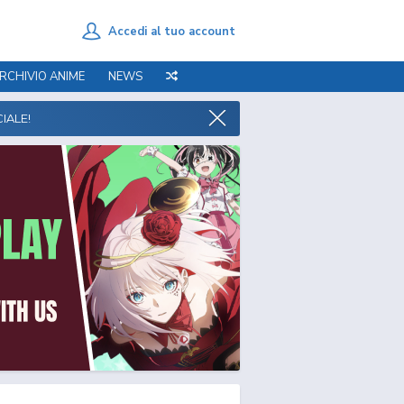
Accedi al tuo account
RCHIVIO ANIME
NEWS
IALE!