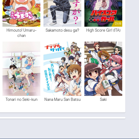
DUB
Himouto! Umaru-
Sakamoto desu ga?
High Score Girl (ITA)
chan
Tonari no Seki-kun
Nana Maru San Batsu
Saki