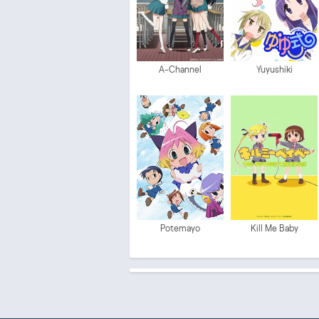
A-Channel
Yuyushiki
Potemayo
Kill Me Baby