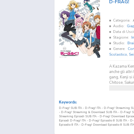
D-FRAG!
Categoria:
Audio:
Gia
Data di Usci
Stagione:
I
Studio:
Bra
Genere:
Co
Scolastico
,
Se
A Kazama Kenj
anche gli altr
gang, Kenji si
Chitose, Sakur
Keywords:
D-Frag! SUB ITA - D-Frag! ITA - D-Frag! Streaming S
- D-Frag! Streaming & Download SUB ITA - D-Frag! S
Streaming Episodi SUB ITA - D-Frag! Download Episodi 
Episodi D-Frag! ITA - D-Frag! Episodio
8
SUB ITA - D-
Episodio
8
ITA - D-Frag! Download Episodio
8
SUB ITA