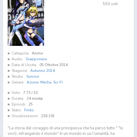
550
voti
Categoria:
Anime
Audio:
Giapponese
Data di Uscita:
05 Ottobre 2014
Stagione:
Autunno 2014
Studio:
Sunrise
Genere:
Azione
,
Mecha
,
Sci-Fi
Voto:
7.73
/ 10
Durata:
24 min/ep
Episodi:
25
Stato:
Finito
Visualizzazioni:
226.191
"La storia del coraggio di una principessa che ha perso tutto." "Io
vivrò, infrangendo il mondo" In un mondo in cui l'umanità ha