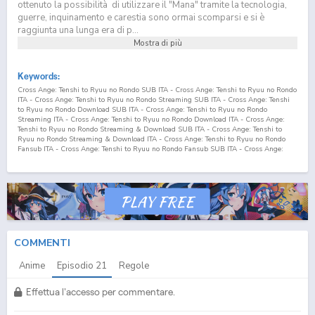
ottenuto la possibilità di utilizzare il "Mana" tramite la tecnologia,
guerre, inquinamento e carestia sono ormai scomparsi e si è
raggiunta una lunga era di p...
Mostra di più
Keywords:
Cross Ange: Tenshi to Ryuu no Rondo SUB ITA - Cross Ange: Tenshi to Ryuu no Rondo
ITA - Cross Ange: Tenshi to Ryuu no Rondo Streaming SUB ITA - Cross Ange: Tenshi
to Ryuu no Rondo Download SUB ITA - Cross Ange: Tenshi to Ryuu no Rondo
Streaming ITA - Cross Ange: Tenshi to Ryuu no Rondo Download ITA - Cross Ange:
Tenshi to Ryuu no Rondo Streaming & Download SUB ITA - Cross Ange: Tenshi to
Ryuu no Rondo Streaming & Download ITA - Cross Ange: Tenshi to Ryuu no Rondo
Fansub ITA - Cross Ange: Tenshi to Ryuu no Rondo Fansub SUB ITA - Cross Ange:
Tenshi to Ryuu no Rondo Streaming Episodi SUB ITA - Cross Ange: Tenshi to Ryuu no
Rondo Download Episodi SUB ITA - Cross Ange: Tenshi to Ryuu no Rondo Sottotitoli
Italiani - Lista Episodi Cross Ange: Tenshi to Ryuu no Rondo SUB ITA - Lista Episodi
Cross Ange: Tenshi to Ryuu no Rondo ITA - Cross Ange: Tenshi to Ryuu no Rondo
Episodio
21
SUB ITA - Cross Ange: Tenshi to Ryuu no Rondo Episodio
21
ITA - Cross
Ange: Tenshi to Ryuu no Rondo Streaming Episodio
21
SUB ITA - Cross Ange: Tenshi
to Ryuu no Rondo Streaming Episodio
21
ITA - Cross Ange: Tenshi to Ryuu no Rondo
Download Episodio
21
SUB ITA - Cross Ange: Tenshi to Ryuu no Rondo Download
Episodio
21
ITA Cross Ange: Rondo of Angel and Dragon SUB ITA - Cross Ange:
COMMENTI
Rondo of Angel and Dragon ITA - Cross Ange: Rondo of Angel and Dragon Streaming
SUB ITA - Cross Ange: Rondo of Angel and Dragon Download SUB ITA - Cross Ange:
Anime
Episodio
21
Regole
Rondo of Angel and Dragon Streaming ITA - Cross Ange: Rondo of Angel and Dragon
Download ITA - Cross Ange: Rondo of Angel and Dragon Streaming & Download SUB
ITA - Cross Ange: Rondo of Angel and Dragon Streaming & Download ITA - Cross
Effettua l'accesso per commentare.
Ange: Rondo of Angel and Dragon Fansub ITA - Cross Ange: Rondo of Angel and
Dragon Fansub SUB ITA - Cross Ange: Rondo of Angel and Dragon Streaming Episodi