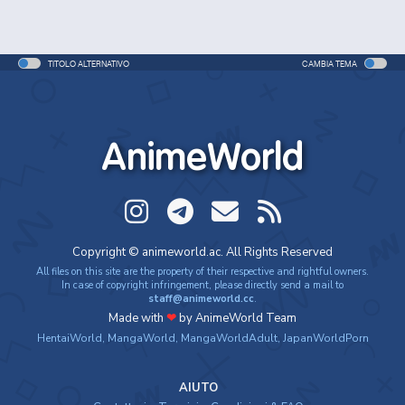
TITOLO ALTERNATIVO
CAMBIA TEMA
AnimeWorld
Copyright © animeworld.ac. All Rights Reserved
All files on this site are the property of their respective and rightful owners.
In case of copyright infringement, please directly send a mail to
staff@animeworld.cc
.
Made with
❤
by AnimeWorld Team
HentaiWorld
,
MangaWorld
,
MangaWorldAdult
,
JapanWorldPorn
AIUTO