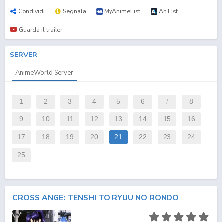
Condividi
Segnala
MyAnimeList
AniList
Guarda il trailer
SERVER
AnimeWorld Server
1
2
3
4
5
6
7
8
9
10
11
12
13
14
15
16
17
18
19
20
21
22
23
24
25
CROSS ANGE: TENSHI TO RYUU NO RONDO