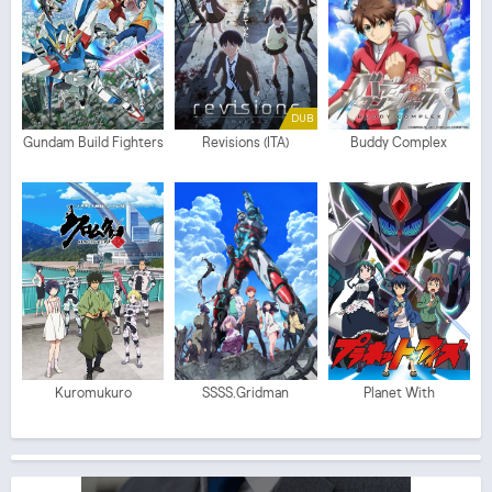
DUB
Gundam Build Fighters
Revisions (ITA)
Buddy Complex
Kuromukuro
SSSS.Gridman
Planet With