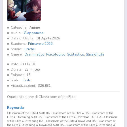
Categoria:
Anime
Audio:
Giapponese
Data di Uscita:
01 Aprile 2026
Stagione:
Primavera 2026
Studio:
Lerche
Genere:
Drammatico
,
Psicologico
,
Scolastico
,
Slice of Life
Voto:
8.11
/ 10
Durata:
23 min/ep
Episodi:
16
Stato:
Finito
Visualizzazioni:
326.831
Quarta stagione di Classroom of the Elite
Keywords:
Classroom of the Elite 4 SUB ITA - Classroom of the Elite 4 ITA - Classroom of the
Elite 4 Streaming SUB ITA - Classroom of the Elite 4 Download SUB ITA - Classroom
of the Elite 4 Streaming ITA - Classroom of the Elite 4 Download ITA - Classroom of
the Elite 4 Streaming & Download SUB ITA - Classroom of the Elite 4 Streaming &