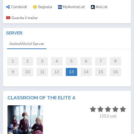
Condividi
Segnala
MyAnimeList
AniList
Guarda il trailer
SERVER
AnimeWorld Server
1
2
3
4
5
6
7
8
9
10
11
12
13
14
15
16
CLASSROOM OF THE ELITE 4
1352
voti