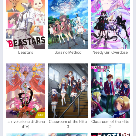
Beastars
Sora no Method
Needy Girl Overdose
DUB
La rivoluzione di Utena
Classroom of the Elite
Classroom of the Elite
(ITA)
3
2