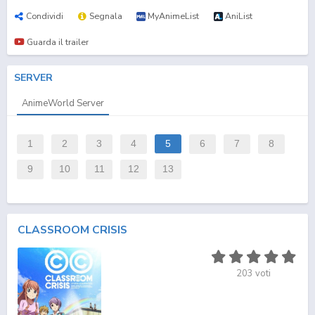
Condividi
Segnala
MyAnimeList
AniList
Guarda il trailer
SERVER
AnimeWorld Server
1
2
3
4
5
6
7
8
9
10
11
12
13
CLASSROOM CRISIS
203
voti