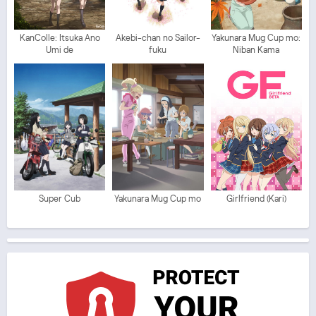
KanColle: Itsuka Ano
Akebi-chan no Sailor-
Yakunara Mug Cup mo:
Umi de
fuku
Niban Kama
Super Cub
Yakunara Mug Cup mo
Girlfriend (Kari)