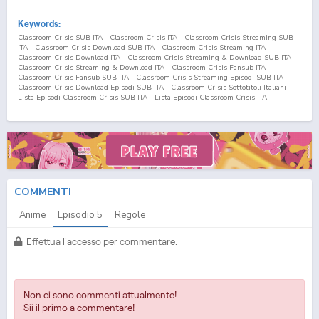
Keywords:
Classroom Crisis SUB ITA - Classroom Crisis ITA - Classroom Crisis Streaming SUB
ITA - Classroom Crisis Download SUB ITA - Classroom Crisis Streaming ITA -
Classroom Crisis Download ITA - Classroom Crisis Streaming & Download SUB ITA -
Classroom Crisis Streaming & Download ITA - Classroom Crisis Fansub ITA -
Classroom Crisis Fansub SUB ITA - Classroom Crisis Streaming Episodi SUB ITA -
Classroom Crisis Download Episodi SUB ITA - Classroom Crisis Sottotitoli Italiani -
Lista Episodi Classroom Crisis SUB ITA - Lista Episodi Classroom Crisis ITA -
Classroom Crisis Episodio
5
SUB ITA - Classroom Crisis Episodio
5
ITA - Classroom
Crisis Streaming Episodio
5
SUB ITA - Classroom Crisis Streaming Episodio
5
ITA -
Classroom Crisis Download Episodio
5
SUB ITA - Classroom Crisis Download Episodio
5
ITA Classroom☆Crisis SUB ITA - Classroom☆Crisis ITA - Classroom☆Crisis
Streaming SUB ITA - Classroom☆Crisis Download SUB ITA - Classroom☆Crisis
Streaming ITA - Classroom☆Crisis Download ITA - Classroom☆Crisis Streaming &
Download SUB ITA - Classroom☆Crisis Streaming & Download ITA -
Classroom☆Crisis Fansub ITA - Classroom☆Crisis Fansub SUB ITA -
Classroom☆Crisis Streaming Episodi SUB ITA - Classroom☆Crisis Download Episodi
COMMENTI
SUB ITA - Classroom☆Crisis Sottotitoli Italiani - Lista Episodi Classroom☆Crisis SUB
ITA - Lista Episodi Classroom☆Crisis ITA - Classroom☆Crisis Episodio
5
SUB ITA -
Anime
Episodio
5
Regole
Classroom☆Crisis Episodio
5
ITA - Classroom☆Crisis Streaming Episodio
5
SUB ITA -
Classroom☆Crisis Streaming Episodio
5
ITA - Classroom☆Crisis Download Episodio
5
SUB ITA - Classroom☆Crisis Download Episodio
5
ITA
Effettua l'accesso per commentare.
Non ci sono commenti attualmente!
Sii il primo a commentare!