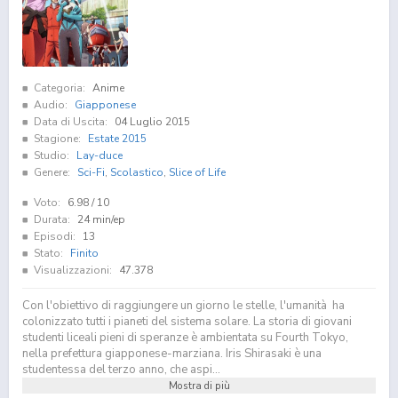
Categoria:
Anime
Audio:
Giapponese
Data di Uscita:
04 Luglio 2015
Stagione:
Estate 2015
Studio:
Lay-duce
Genere:
Sci-Fi
,
Scolastico
,
Slice of Life
Voto:
6.98
/ 10
Durata:
24 min/ep
Episodi:
13
Stato:
Finito
Visualizzazioni:
47.378
Con l'obiettivo di raggiungere un giorno le stelle, l'umanità ha
colonizzato tutti i pianeti del sistema solare. La storia di giovani
studenti liceali pieni di speranze è ambientata su Fourth Tokyo,
nella prefettura giapponese-marziana. Iris Shirasaki è una
studentessa del terzo anno, che aspi...
Mostra di più