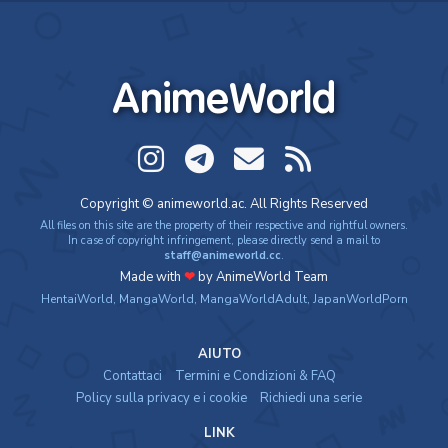
AnimeWorld
Copyright © animeworld.ac. All Rights Reserved
All files on this site are the property of their respective and rightful owners.
In case of copyright infringement, please directly send a mail to
staff@animeworld.cc
.
Made with
❤
by AnimeWorld Team
HentaiWorld
,
MangaWorld
,
MangaWorldAdult
,
JapanWorldPorn
AIUTO
Contattaci
Termini e Condizioni & FAQ
Policy sulla privacy e i cookie
Richiedi una serie
LINK