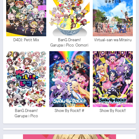
D4DJ: Petit Mix
BanG Dream!
Virtual-san wa Miteiru
Garupa☆Pico: Oomori
BanG Dream!
Show By Rock!! #
Show By Rock!!
Garupa☆Pico