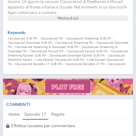
musica. Un giorno le versioni Classicaloid di Beethoven e Mozart
appaiono di fronte a Kanae e Sosuke. Nel momento in cui due loschi
figuri cominciano a suonare...
Mostra di più
Keywords:
ClassicaLoid SUB ITA - ClassicaLoid ITA - ClassicaLoid Streaming SUB ITA -
ClassicaLoid Download SUB ITA - ClassicaLoid Streaming ITA - ClassicaLoid Download
ITA - ClassicaLoid Streaming & Download SUB ITA - ClassicaLoid Streaming &
Download ITA - ClassicaLoid Fansub ITA - ClassicaLoid Fansub SUB ITA - ClassicaLoid
Streaming Episodi SUB ITA - ClassicaLoid Download Episodi SUB ITA - ClassicaLoid
Sottotitoli Italiani - Lista Episodi ClassicaLoid SUB ITA - Lista Episodi ClassicaLoid
ITA - ClassicaLoid Episodio
17
SUB ITA - ClassicaLoid Episodio
17
ITA - ClassicaLoid
Streaming Episodio
17
SUB ITA - ClassicaLoid Streaming Episodio
17
ITA -
ClassicaLoid Download Episodio
17
SUB ITA - ClassicaLoid Download Episodio
17
ITA
COMMENTI
Anime
Episodio
17
Regole
Effettua l'accesso per commentare.