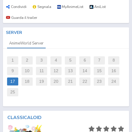
Condividi
Segnala
MyAnimeList
AniList
Guarda il trailer
SERVER
AnimeWorld Server
1
2
3
4
5
6
7
8
9
10
11
12
13
14
15
16
17
18
19
20
21
22
23
24
25
CLASSICALOID