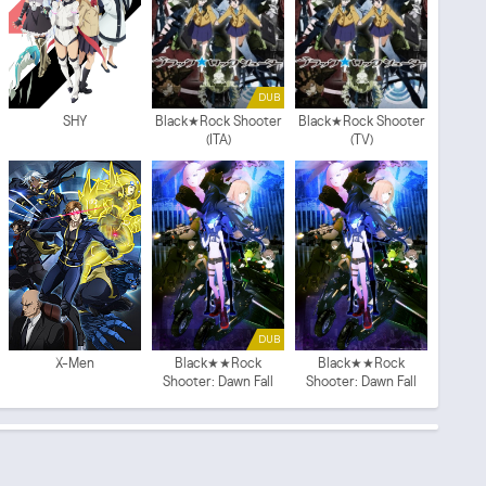
DUB
SHY
Black★Rock Shooter
Black★Rock Shooter
(ITA)
(TV)
DUB
X-Men
Black★★Rock
Black★★Rock
Shooter: Dawn Fall
Shooter: Dawn Fall
(ITA)