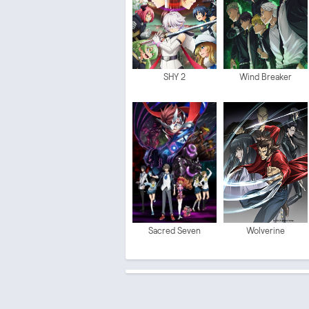
SHY 2
Wind Breaker
Sacred Seven
Wolverine