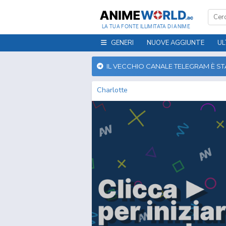
LA TUA FONTE ILLIMITATA DI ANIME
GENERI
NUOVE AGGIUNTE
UL
IL VECCHIO CANALE TELEGRAM È S
Charlotte