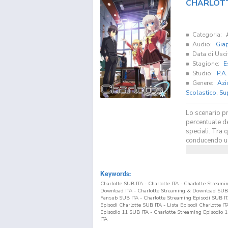
CHARLOT
Categoria:
Audio:
Gia
Data di Usci
Stagione:
E
Studio:
P.A
Genere:
Azi
Scolastico
,
Su
Lo scenario pr
percentuale de
speciali. Tra 
conducendo una
Keywords:
Charlotte SUB ITA - Charlotte ITA - Charlotte Stream
Download ITA - Charlotte Streaming & Download SUB I
Fansub SUB ITA - Charlotte Streaming Episodi SUB ITA 
Episodi Charlotte SUB ITA - Lista Episodi Charlotte IT
Episodio
11
SUB ITA - Charlotte Streaming Episodio
1
ITA