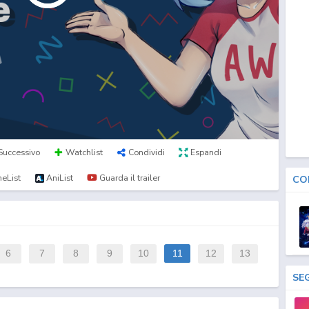
Successivo
Watchlist
Condividi
Espandi
eList
AniList
Guarda il trailer
CO
6
7
8
9
10
11
12
13
SE