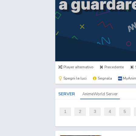
Player alternativo
Precedente
Spegni le luci
Segnala
MyAnim
SERVER
AnimeWorld Server
1
2
3
4
5