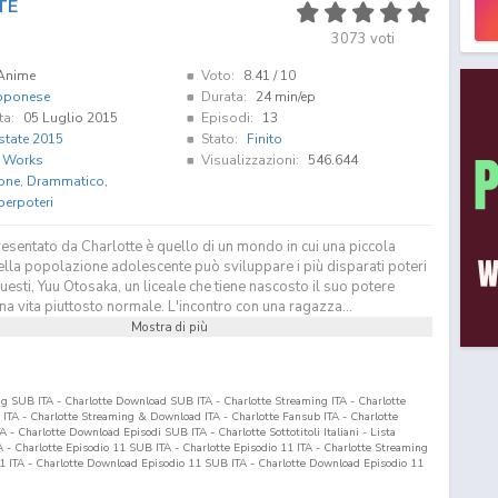
TE
3073
voti
Anime
Voto:
8.41
/ 10
pponese
Durata:
24 min/ep
ta:
05 Luglio 2015
Episodi:
13
state 2015
Stato:
Finito
. Works
Visualizzazioni:
546.644
one
,
Drammatico
,
perpoteri
esentato da Charlotte è quello di un mondo in cui una piccola
lla popolazione adolescente può sviluppare i più disparati poteri
questi, Yuu Otosaka, un liceale che tiene nascosto il suo potere
 vita piuttosto normale. L'incontro con una ragazza...
Mostra di più
ing SUB ITA - Charlotte Download SUB ITA - Charlotte Streaming ITA - Charlotte
TA - Charlotte Streaming & Download ITA - Charlotte Fansub ITA - Charlotte
- Charlotte Download Episodi SUB ITA - Charlotte Sottotitoli Italiani - Lista
A - Charlotte Episodio
11
SUB ITA - Charlotte Episodio
11
ITA - Charlotte Streaming
1
ITA - Charlotte Download Episodio
11
SUB ITA - Charlotte Download Episodio
11