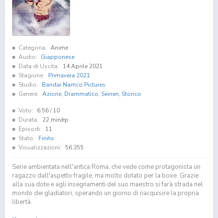
Categoria:
Anime
Audio:
Giapponese
Data di Uscita:
14 Aprile 2021
Stagione:
Primavera 2021
Studio:
Bandai Namco Pictures
Genere:
Azione
,
Drammatico
,
Seinen
,
Storico
Voto:
6.56
/ 10
Durata:
22 min/ep
Episodi:
11
Stato:
Finito
Visualizzazioni:
56.355
Serie ambientata nell'antica Roma, che vede come protagonista un
ragazzo dall'aspetto fragile, ma molto dotato per la boxe. Grazie
alla sua dote e agli insegnamenti del suo maestro si farà strada nel
mondo dei gladiatori, sperando un giorno di riacquisire la propria
libertà.