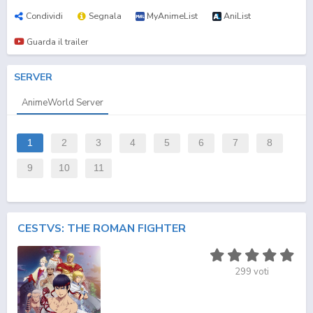
Condividi
Segnala
MyAnimeList
AniList
Guarda il trailer
SERVER
AnimeWorld Server
1
2
3
4
5
6
7
8
9
10
11
CESTVS: THE ROMAN FIGHTER
299
voti