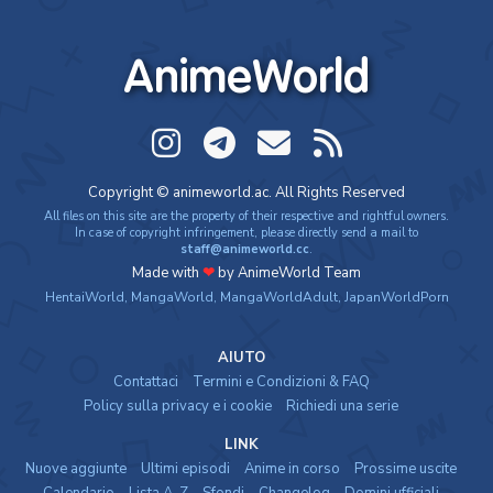
AnimeWorld
Copyright © animeworld.ac. All Rights Reserved
All files on this site are the property of their respective and rightful owners.
In case of copyright infringement, please directly send a mail to
staff@animeworld.cc
.
Made with
❤
by AnimeWorld Team
HentaiWorld
,
MangaWorld
,
MangaWorldAdult
,
JapanWorldPorn
AIUTO
Contattaci
Termini e Condizioni & FAQ
Policy sulla privacy e i cookie
Richiedi una serie
LINK
Nuove aggiunte
Ultimi episodi
Anime in corso
Prossime uscite